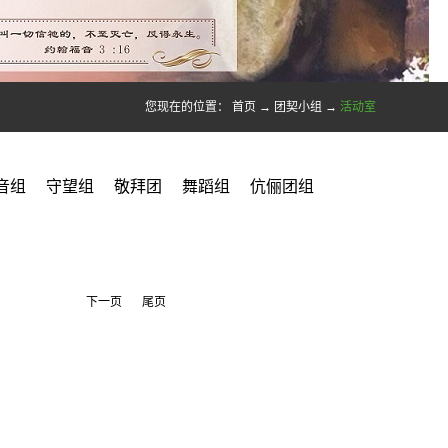
您现在的位置：
首页
→
团契小组
→
活动室
音组
守望组
敬拜团
舞蹈组
伉俪团组
下一页
尾页