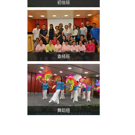
初信班
查经班
舞蹈组