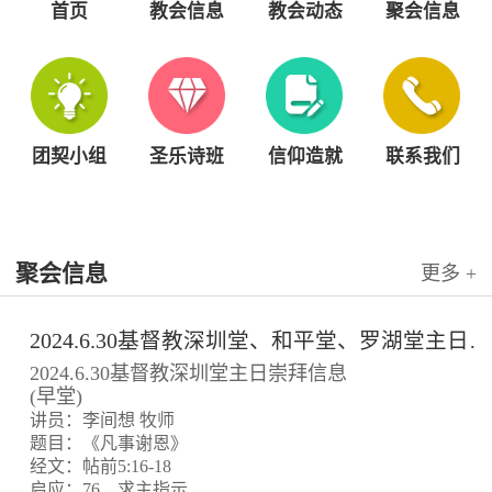
首页
教会信息
教会动态
聚会信息
团契小组
圣乐诗班
信仰造就
联系我们
聚会信息
更多 +
2024.6.30基督教深圳堂、和平堂、罗湖堂主日崇拜信息
2024.6.30基督教深圳堂主日崇拜信息
(早堂)
讲员：李间想 牧师
题目：《凡事谢恩》
经文：帖前5:16-18
启应：76、求主指示