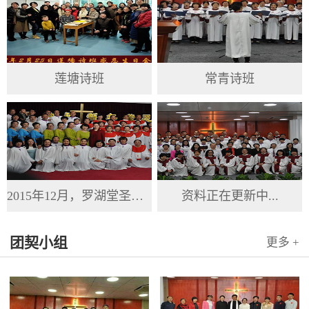
莲塘诗班
常青诗班
2015年12月，罗湖堂圣诞节
资料正在更新中...
团契小组
更多 +