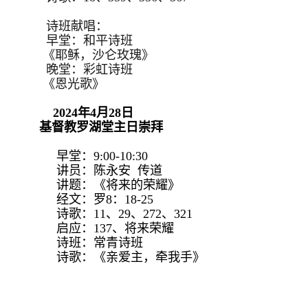
诗班献唱：
早堂：和平诗班
《耶稣，沙仑玫瑰》
晚堂：彩虹诗班
《恩光歌》
2024年4月28日
基督教罗湖堂主日崇拜
早堂：9:00-10:30
讲员：陈永安 传道
讲题：《将来的荣耀》
经文：罗8：18-25
诗歌：11、29、272、321
启应：137、将来荣耀
诗班：常青诗班
诗歌：《亲爱主，牵我手》