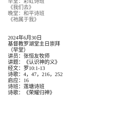
早堂：彩虹诗班
《我们去》
晚堂：和平诗班
《祂属于我》
2024年6月30日
基督教罗湖堂主日崇拜
（早堂）
讲员：张恒友牧师
讲题：《认识神的义》
经文：罗10:1-13
诗歌：4，47，216，252
启应：16
诗班：莲塘诗班
诗歌：《荣耀归神》