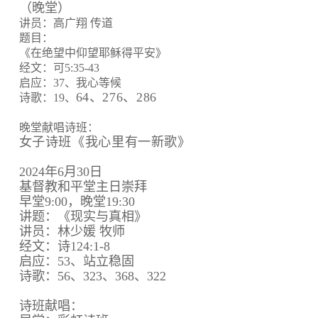
（晚堂）
讲员：高广翔 传道
题目：
《在绝望中仰望耶稣得平安》
经文：可5:35-43
启应：37、我心等候
64、
276、
286
诗歌：19、
晚堂献唱诗班：
女子诗班《我心里有一新歌》
2024年6月30日
基督教和平堂主日崇拜
早堂9:00，晚堂19:30
讲题：《现实与真相》
讲员：林少媛 牧师
经文：诗124:1-8
启应：53、站立稳固
诗歌：56、323、368、322
诗班献唱：