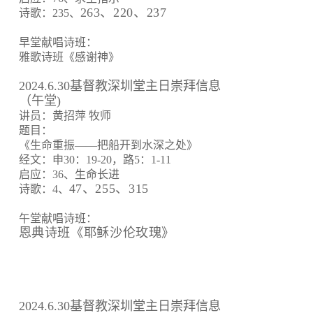
263、220、237
诗歌：235、
早堂献唱诗班：
雅歌诗班《感谢神》
2024.6.30基督教深圳堂主日崇拜信息
（午堂)
讲员：黄招萍 牧师
题目：
《生命重振——把船开到水深之处》
经文：申30：19-20，路5：1-11
启应：36、生命长进
47、255、315
诗歌：4、
午堂献唱诗班：
恩典诗班《耶稣沙伦玫瑰》
2024.6.30基督教深圳堂主日崇拜信息