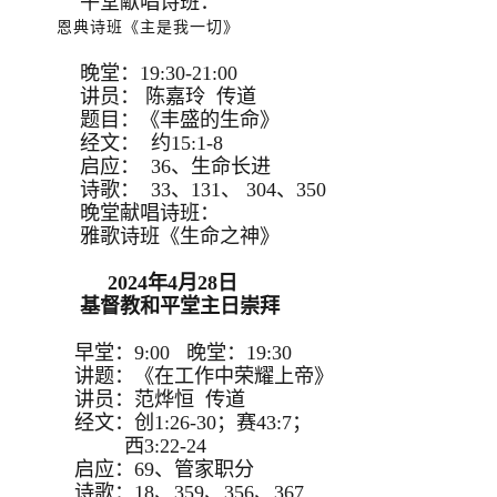
午堂献唱诗班：
恩典诗班《主是我一切》
晚堂：19:30-21:00
讲员： 陈嘉玲 传道
题目：《丰盛的生命》
经文： 约15:1-8
启应： 36、生命长进
诗歌： 33、131、 304、350
晚堂献唱诗班：
雅歌诗班《生命之神》
2024年4月28日
基督教和平堂主日崇拜
早堂：9:00 晚堂：19:30
讲题：《在工作中荣耀上帝》
讲员：范烨恒 传道
经文：创1:26-30；赛43:7；
西3:22-24
启应：69、管家职分
诗歌：18、359、356、367