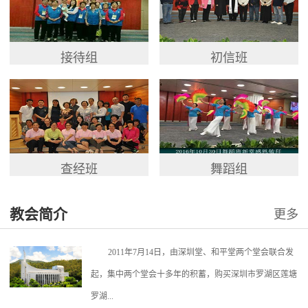
接待组
初信班
查经班
舞蹈组
教会简介
更多
2011年7月14日，由深圳堂、和平堂两个堂会联合发
起，集中两个堂会十多年的积蓄，购买深圳市罗湖区莲塘
罗湖...