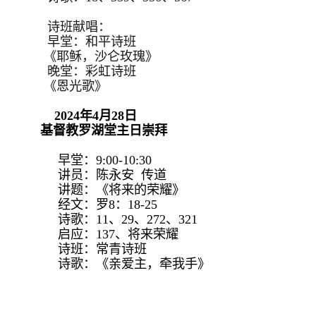
诗班献唱：
早堂：和平诗班
《耶稣，沙仑玫瑰》
晚堂：彩虹诗班
《恩光歌》
2024年4月28日
基督教罗湖堂主日崇拜
早堂：9:00-10:30
讲员：陈永安 传道
讲题：《将来的荣耀》
经文：罗8：18-25
诗歌：11、29、272、321
启应：137、将来荣耀
诗班：常青诗班
诗歌：《亲爱主，牵我手》