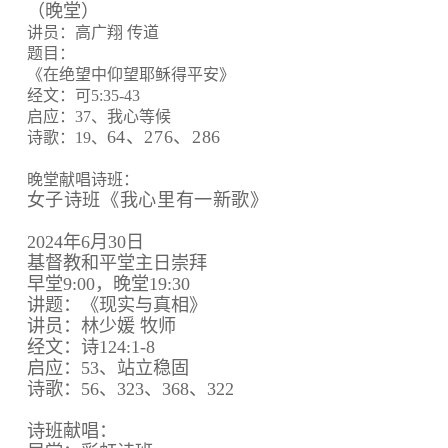
（晚堂）
讲员：高广翔 传道
题目：
《在绝望中仰望耶稣得平安》
经文：可5:35-43
启应：37、我心等候
64、
276、
286
诗歌：19、
晚堂献唱诗班：
女子诗班《我心里有一新歌》
2024年6月30日
基督教和平堂主日崇拜
早堂9:00，晚堂19:30
讲题：《现实与真相》
讲员：林少媛 牧师
经文：诗124:1-8
启应：53、站立稳固
诗歌：56、323、368、322
诗班献唱：