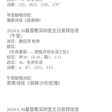
263、220、237
诗歌：235、
早堂献唱诗班：
雅歌诗班《感谢神》
2024.6.30基督教深圳堂主日崇拜信息
（午堂)
讲员：黄招萍 牧师
题目：
《生命重振——把船开到水深之处》
经文：申30：19-20，路5：1-11
启应：36、生命长进
47、255、315
诗歌：4、
午堂献唱诗班：
恩典诗班《耶稣沙伦玫瑰》
2024.6.30基督教深圳堂主日崇拜信息