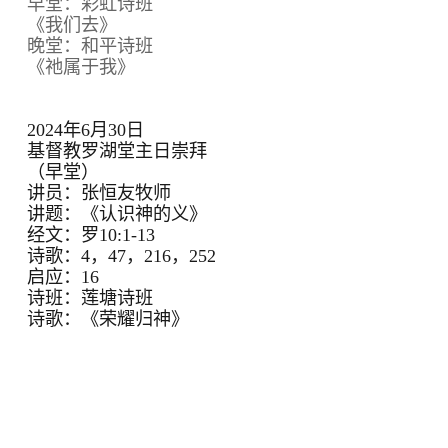
早堂：彩虹诗班
《我们去》
晚堂：和平诗班
《祂属于我》
2024年6月30日
基督教罗湖堂主日崇拜
（早堂）
讲员：张恒友牧师
讲题：《认识神的义》
经文：罗10:1-13
诗歌：4，47，216，252
启应：16
诗班：莲塘诗班
诗歌：《荣耀归神》