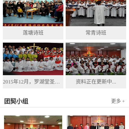
莲塘诗班
常青诗班
2015年12月，罗湖堂圣诞节
资料正在更新中...
团契小组
更多 +