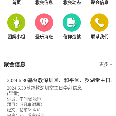
首页
教会信息
教会动态
聚会信息
团契小组
圣乐诗班
信仰造就
联系我们
聚会信息
更多 +
2024.6.30基督教深圳堂、和平堂、罗湖堂主日崇拜信息
2024.6.30基督教深圳堂主日崇拜信息
(早堂)
讲员：李间想 牧师
题目：《凡事谢恩》
经文：帖前5:16-18
启应：76、求主指示