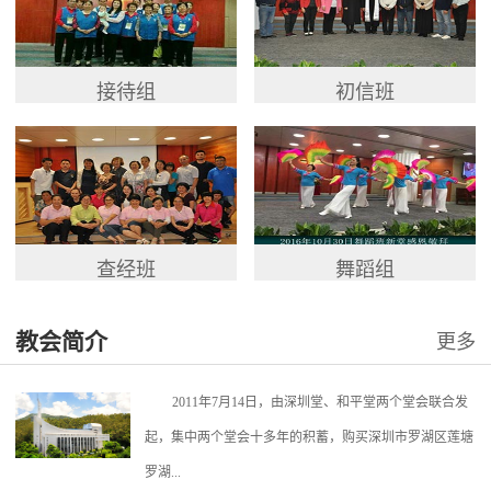
接待组
初信班
查经班
舞蹈组
教会简介
更多
2011年7月14日，由深圳堂、和平堂两个堂会联合发
起，集中两个堂会十多年的积蓄，购买深圳市罗湖区莲塘
罗湖...