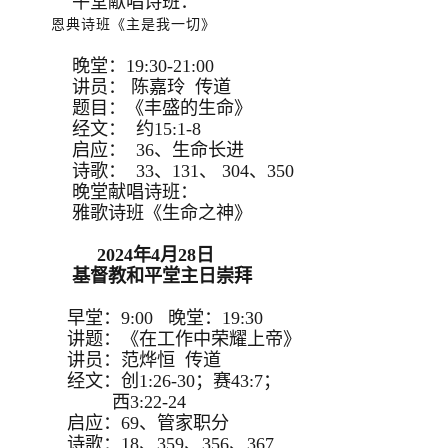
午堂献唱诗班：
恩典诗班《主是我一切》
晚堂：19:30-21:00
讲员： 陈嘉玲 传道
题目：《丰盛的生命》
经文： 约15:1-8
启应： 36、生命长进
诗歌： 33、131、 304、350
晚堂献唱诗班：
雅歌诗班《生命之神》
2024年4月28日
基督教和平堂主日崇拜
早堂：9:00 晚堂：19:30
讲题：《在工作中荣耀上帝》
讲员：范烨恒 传道
经文：创1:26-30；赛43:7；
西3:22-24
启应：69、管家职分
诗歌：18、359、356、367