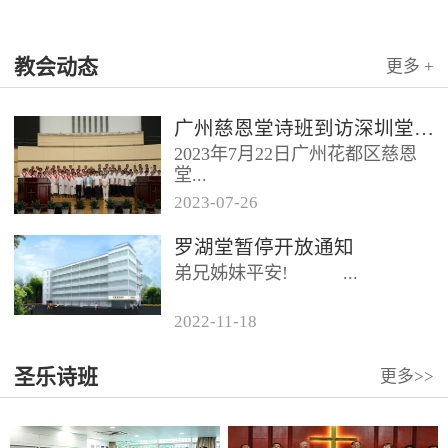
教会动态
更多 +
广州慈恩堂诗班到访深圳堂、和平堂
2023年7月22日广州花都区慈恩
堂...
2023
-
07
-
26
联合诗班在叶海莲牧师的带领
罗湖堂暂停开放通知
下，先后到访基督教和平堂、深
弟兄姊妹平安! ...
圳堂。 上午和平堂教...
2022
-
11
-
18
...
圣乐诗班
更多>>