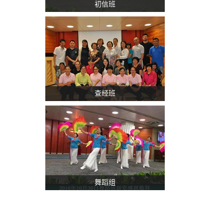
初信班
查经班
舞蹈组