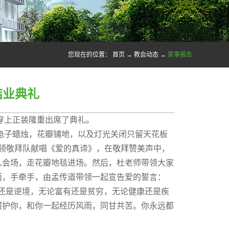
您现在的位置：
首页
→
教会动态
→
家事报告
结业典礼
穿上正装隆重出席了典礼。
色电子蜡烛，花瓣铺地，以及灯光关闭只留天花板
领敬拜队献唱《爱的真谛》，在敬拜赞美声中，
入会场，走花瓣地毯进场。然后，杜老师带领大家
面，手牵手，由孟传道带领一起宣告爱的誓言：
还是逆境，无论富有还是贫穷，无论健康还是疾
呵护你，和你一起经历风雨，同甘共苦。你永远都