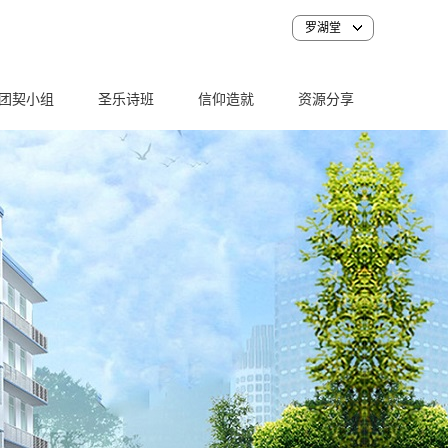
罗湖堂
团契小组
圣乐诗班
信仰造就
资源分享