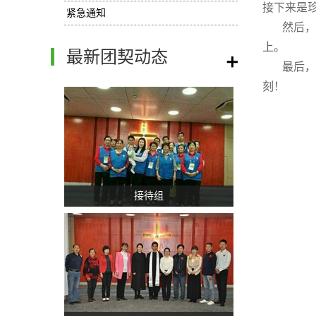
接下来是
紧急通知
然后，
上。
最新团契动态
/
最后，
刻！
接待组