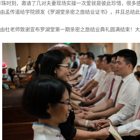
珍珠时刻，邀请了几对夫妻现场实操一次爱就是彼此珍惜，很多
由孟传道给学院颁发《罗湖堂亲密之旅结业证书》，并且总结此
由杜老师致谢宣布罗湖堂第一期亲密之旅结业典礼圆满结束！