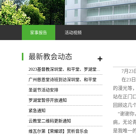
家事报告
活动视频
最新教会动态
/
2023基督教深圳堂、和平堂、罗湖堂圣诞节活动安排
7月2
在23
广州慈恩堂诗班到访深圳堂、和平堂
的漫光等
圣诞节活动安排
站在正门
罗湖堂暂停开放通知
回顾这几
紧急通知
“谢谢你
云教堂二维码更新通知
病，无论
是我唯一
维瓦尔第【荣耀颂】赏析音乐会