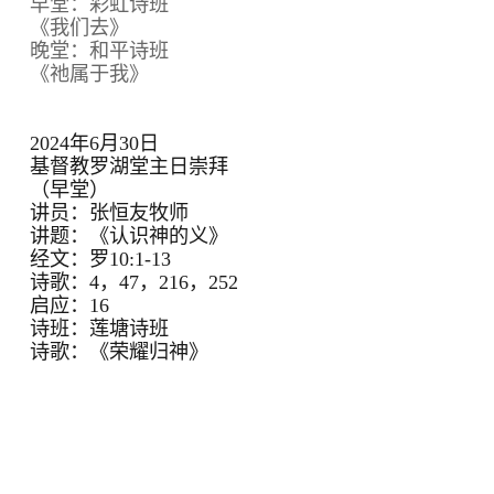
早堂：彩虹诗班
《我们去》
晚堂：和平诗班
《祂属于我》
2024年6月30日
基督教罗湖堂主日崇拜
（早堂）
讲员：张恒友牧师
讲题：《认识神的义》
经文：罗10:1-13
诗歌：4，47，216，252
启应：16
诗班：莲塘诗班
诗歌：《荣耀归神》