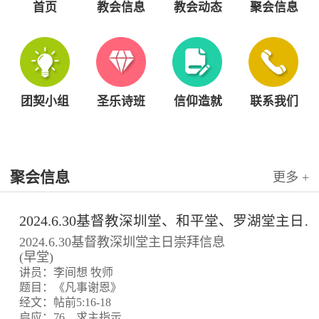
首页
教会信息
教会动态
聚会信息
团契小组
圣乐诗班
信仰造就
联系我们
聚会信息
更多 +
2024.6.30基督教深圳堂、和平堂、罗湖堂主日崇拜信息
2024.6.30基督教深圳堂主日崇拜信息
(早堂)
讲员：李间想 牧师
题目：《凡事谢恩》
经文：帖前5:16-18
启应：76、求主指示