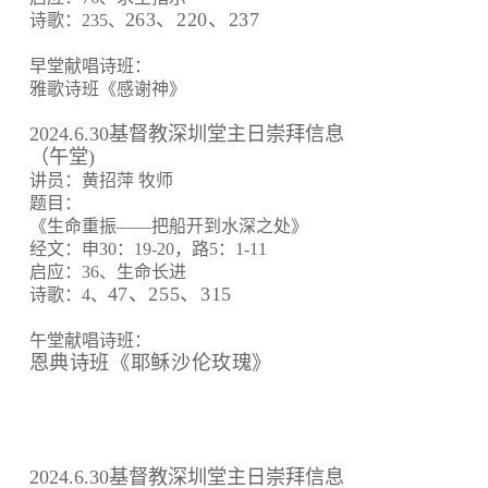
263、220、237
诗歌：235、
早堂献唱诗班：
雅歌诗班《感谢神》
2024.6.30基督教深圳堂主日崇拜信息
（午堂)
讲员：黄招萍 牧师
题目：
《生命重振——把船开到水深之处》
经文：申30：19-20，路5：1-11
启应：36、生命长进
47、255、315
诗歌：4、
午堂献唱诗班：
恩典诗班《耶稣沙伦玫瑰》
2024.6.30基督教深圳堂主日崇拜信息