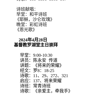
诗班献唱：
早堂：和平诗班
《耶稣，沙仑玫瑰》
晚堂：彩虹诗班
《恩光歌》
2024年4月28日
基督教罗湖堂主日崇拜
早堂：9:00-10:30
讲员：陈永安 传道
讲题：《将来的荣耀》
经文：罗8：18-25
诗歌：11、29、272、321
启应：137、将来荣耀
诗班：常青诗班
诗歌：《亲爱主，牵我手》