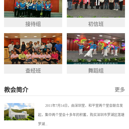
接待组
初信班
查经班
舞蹈组
教会简介
更多
2011年7月14日，由深圳堂、和平堂两个堂会联合发
起，集中两个堂会十多年的积蓄，购买深圳市罗湖区莲塘
罗湖...