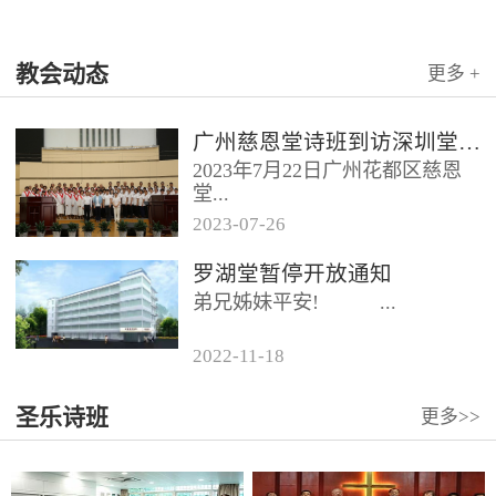
教会动态
更多 +
广州慈恩堂诗班到访深圳堂、和平堂
2023年7月22日广州花都区慈恩
堂...
2023
-
07
-
26
联合诗班在叶海莲牧师的带领
罗湖堂暂停开放通知
下，先后到访基督教和平堂、深
弟兄姊妹平安! ...
圳堂。 上午和平堂教...
2022
-
11
-
18
...
圣乐诗班
更多>>