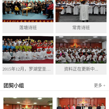
莲塘诗班
常青诗班
2015年12月，罗湖堂圣诞节
资料正在更新中...
团契小组
更多 +