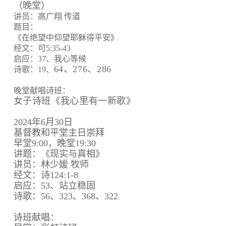
（晚堂）
讲员：高广翔 传道
题目：
《在绝望中仰望耶稣得平安》
经文：可5:35-43
启应：37、我心等候
64、
276、
286
诗歌：19、
晚堂献唱诗班：
女子诗班《我心里有一新歌》
2024年6月30日
基督教和平堂主日崇拜
早堂9:00，晚堂19:30
讲题：《现实与真相》
讲员：林少媛 牧师
经文：诗124:1-8
启应：53、站立稳固
诗歌：56、323、368、322
诗班献唱：