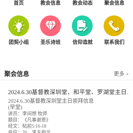
首页
教会信息
教会动态
聚会信息
团契小组
圣乐诗班
信仰造就
联系我们
聚会信息
更多 +
2024.6.30基督教深圳堂、和平堂、罗湖堂主日崇拜信息
2024.6.30基督教深圳堂主日崇拜信息
(早堂)
讲员：李间想 牧师
题目：《凡事谢恩》
经文：帖前5:16-18
启应：76、求主指示