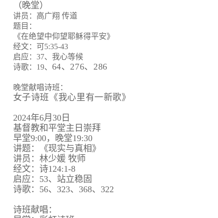
（晚堂）
讲员：高广翔 传道
题目：
《在绝望中仰望耶稣得平安》
经文：可5:35-43
启应：37、我心等候
64、
276、
286
诗歌：19、
晚堂献唱诗班：
女子诗班《我心里有一新歌》
2024年6月30日
基督教和平堂主日崇拜
早堂9:00，晚堂19:30
讲题：《现实与真相》
讲员：林少媛 牧师
经文：诗124:1-8
启应：53、站立稳固
诗歌：56、323、368、322
诗班献唱：