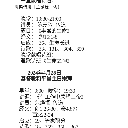
午堂献唱诗班：
恩典诗班《主是我一切》
晚堂：19:30-21:00
讲员： 陈嘉玲 传道
题目：《丰盛的生命》
经文： 约15:1-8
启应： 36、生命长进
诗歌： 33、131、 304、350
晚堂献唱诗班：
雅歌诗班《生命之神》
2024年4月28日
基督教和平堂主日崇拜
早堂：9:00 晚堂：19:30
讲题：《在工作中荣耀上帝》
讲员：范烨恒 传道
经文：创1:26-30；赛43:7；
西3:22-24
启应：69、管家职分
诗歌：18、359、356、367