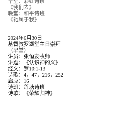
早堂：彩虹诗班
《我们去》
晚堂：和平诗班
《祂属于我》
2024年6月30日
基督教罗湖堂主日崇拜
（早堂）
讲员：张恒友牧师
讲题：《认识神的义》
经文：罗10:1-13
诗歌：4，47，216，252
启应：16
诗班：莲塘诗班
诗歌：《荣耀归神》