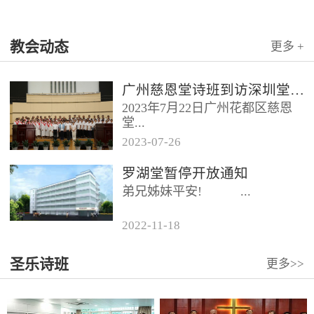
教会动态
更多 +
广州慈恩堂诗班到访深圳堂、和平堂
2023年7月22日广州花都区慈恩
堂...
2023
-
07
-
26
联合诗班在叶海莲牧师的带领
罗湖堂暂停开放通知
下，先后到访基督教和平堂、深
弟兄姊妹平安! ...
圳堂。 上午和平堂教...
2022
-
11
-
18
...
圣乐诗班
更多>>