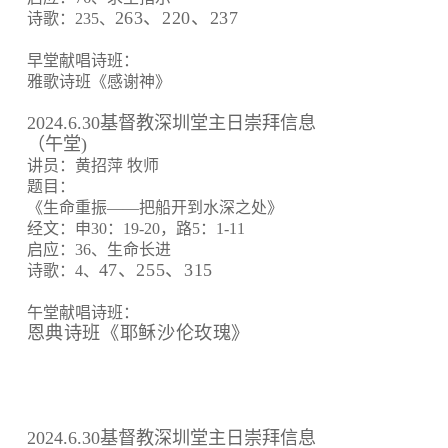
263、220、237
诗歌：235、
早堂献唱诗班：
雅歌诗班《感谢神》
2024.6.30基督教深圳堂主日崇拜信息
（午堂)
讲员：黄招萍 牧师
题目：
《生命重振——把船开到水深之处》
经文：申30：19-20，路5：1-11
启应：36、生命长进
47、255、315
诗歌：4、
午堂献唱诗班：
恩典诗班《耶稣沙伦玫瑰》
2024.6.30基督教深圳堂主日崇拜信息