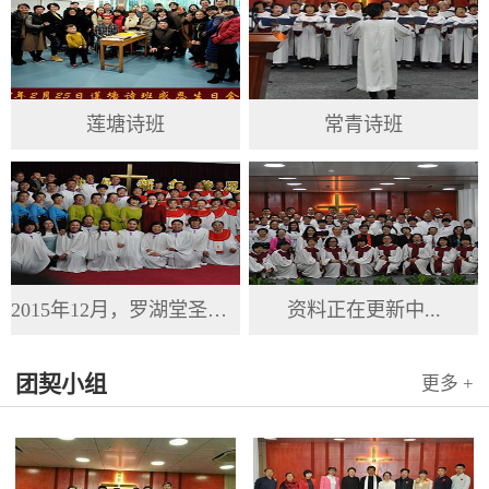
莲塘诗班
常青诗班
2015年12月，罗湖堂圣诞节
资料正在更新中...
团契小组
更多 +