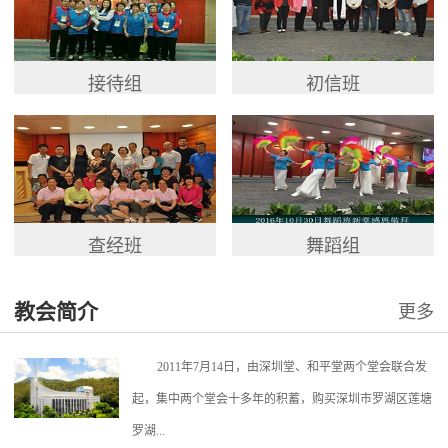
接待组
初信班
查经班
舞蹈组
教会简介
更多
2011年7月14日，由深圳堂、和平堂两个堂会联合发
起，集中两个堂会十多年的积蓄，购买深圳市罗湖区莲塘
罗湖...