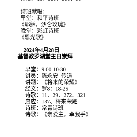
诗班献唱：
早堂：和平诗班
《耶稣，沙仑玫瑰》
晚堂：彩虹诗班
《恩光歌》
2024年4月28日
基督教罗湖堂主日崇拜
早堂：9:00-10:30
讲员：陈永安 传道
讲题：《将来的荣耀》
经文：罗8：18-25
诗歌：11、29、272、321
启应：137、将来荣耀
诗班：常青诗班
诗歌：《亲爱主，牵我手》