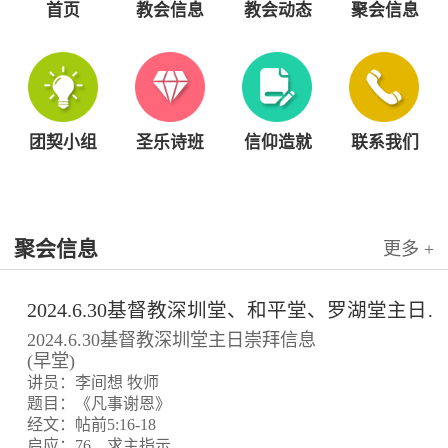
首页
教会信息
教会动态
聚会信息
团契小组
圣乐诗班
信仰造就
联系我们
聚会信息
更多 +
2024.6.30基督教深圳堂、和平堂、罗湖堂主日崇拜信息
2024.6.30基督教深圳堂主日崇拜信息
(早堂)
讲员：李间想 牧师
题目：《凡事谢恩》
经文：帖前5:16-18
启应：76、求主指示