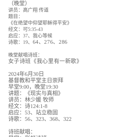
（晚堂）
讲员：高广翔 传道
题目：
《在绝望中仰望耶稣得平安》
经文：可5:35-43
启应：37、我心等候
64、
276、
286
诗歌：19、
晚堂献唱诗班：
女子诗班《我心里有一新歌》
2024年6月30日
基督教和平堂主日崇拜
早堂9:00，晚堂19:30
讲题：《现实与真相》
讲员：林少媛 牧师
经文：诗124:1-8
启应：53、站立稳固
诗歌：56、323、368、322
诗班献唱：