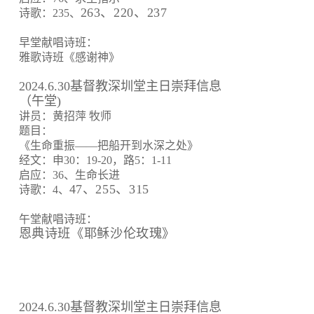
263、220、237
诗歌：235、
早堂献唱诗班：
雅歌诗班《感谢神》
2024.6.30基督教深圳堂主日崇拜信息
（午堂)
讲员：黄招萍 牧师
题目：
《生命重振——把船开到水深之处》
经文：申30：19-20，路5：1-11
启应：36、生命长进
47、255、315
诗歌：4、
午堂献唱诗班：
恩典诗班《耶稣沙伦玫瑰》
2024.6.30基督教深圳堂主日崇拜信息