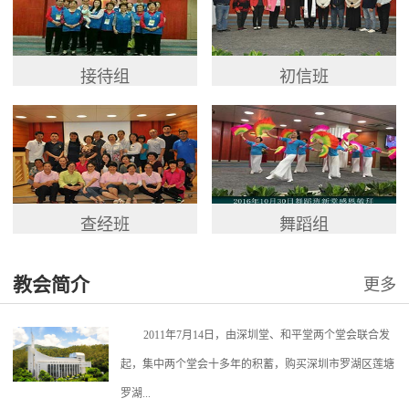
接待组
初信班
查经班
舞蹈组
教会简介
更多
2011年7月14日，由深圳堂、和平堂两个堂会联合发
起，集中两个堂会十多年的积蓄，购买深圳市罗湖区莲塘
罗湖...