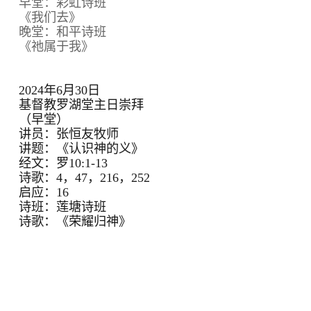
早堂：彩虹诗班
《我们去》
晚堂：和平诗班
《祂属于我》
2024年6月30日
基督教罗湖堂主日崇拜
（早堂）
讲员：张恒友牧师
讲题：《认识神的义》
经文：罗10:1-13
诗歌：4，47，216，252
启应：16
诗班：莲塘诗班
诗歌：《荣耀归神》