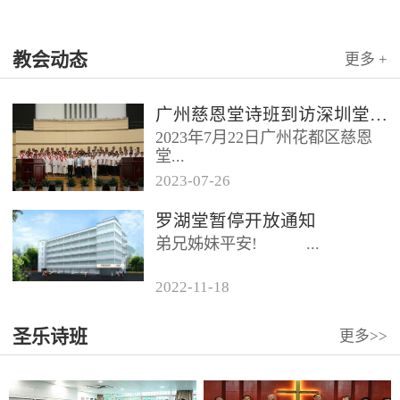
教会动态
更多 +
广州慈恩堂诗班到访深圳堂、和平堂
2023年7月22日广州花都区慈恩
堂...
2023
-
07
-
26
联合诗班在叶海莲牧师的带领
罗湖堂暂停开放通知
下，先后到访基督教和平堂、深
弟兄姊妹平安! ...
圳堂。 上午和平堂教...
2022
-
11
-
18
...
圣乐诗班
更多>>