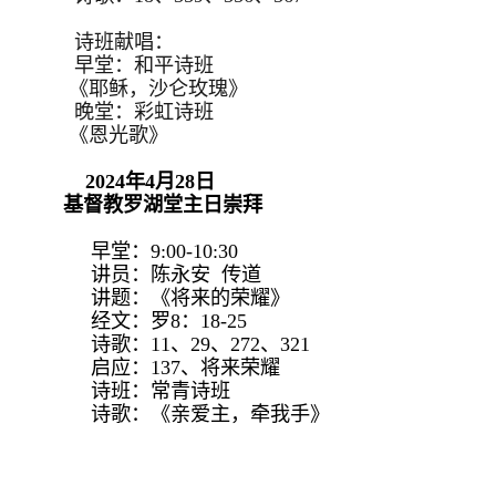
诗班献唱：
早堂：和平诗班
《耶稣，沙仑玫瑰》
晚堂：彩虹诗班
《恩光歌》
2024年4月28日
基督教罗湖堂主日崇拜
早堂：9:00-10:30
讲员：陈永安 传道
讲题：《将来的荣耀》
经文：罗8：18-25
诗歌：11、29、272、321
启应：137、将来荣耀
诗班：常青诗班
诗歌：《亲爱主，牵我手》