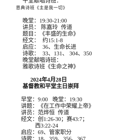
午堂献唱诗班：
恩典诗班《主是我一切》
晚堂：19:30-21:00
讲员： 陈嘉玲 传道
题目：《丰盛的生命》
经文： 约15:1-8
启应： 36、生命长进
诗歌： 33、131、 304、350
晚堂献唱诗班：
雅歌诗班《生命之神》
2024年4月28日
基督教和平堂主日崇拜
早堂：9:00 晚堂：19:30
讲题：《在工作中荣耀上帝》
讲员：范烨恒 传道
经文：创1:26-30；赛43:7；
西3:22-24
启应：69、管家职分
诗歌：18、359、356、367