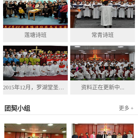
莲塘诗班
常青诗班
2015年12月，罗湖堂圣诞节
资料正在更新中...
团契小组
更多 +