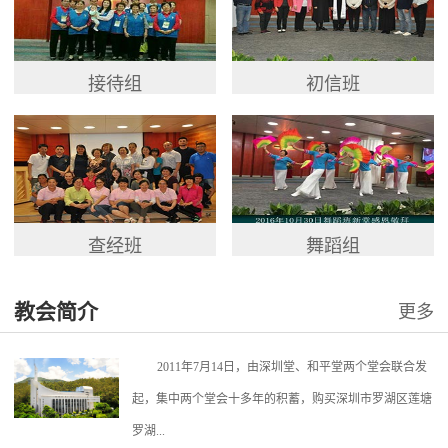
接待组
初信班
查经班
舞蹈组
教会简介
更多
2011年7月14日，由深圳堂、和平堂两个堂会联合发
起，集中两个堂会十多年的积蓄，购买深圳市罗湖区莲塘
罗湖...