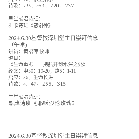
263、220、237
诗歌：235、
早堂献唱诗班：
雅歌诗班《感谢神》
2024.6.30基督教深圳堂主日崇拜信息
（午堂)
讲员：黄招萍 牧师
题目：
《生命重振——把船开到水深之处》
经文：申30：19-20，路5：1-11
启应：36、生命长进
47、255、315
诗歌：4、
午堂献唱诗班：
恩典诗班《耶稣沙伦玫瑰》
2024.6.30基督教深圳堂主日崇拜信息