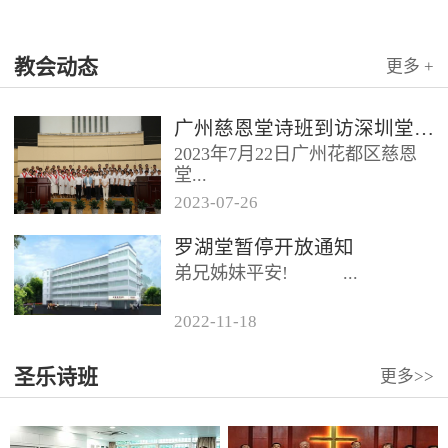
教会动态
更多 +
广州慈恩堂诗班到访深圳堂、和平堂
2023年7月22日广州花都区慈恩
堂...
2023
-
07
-
26
联合诗班在叶海莲牧师的带领
罗湖堂暂停开放通知
下，先后到访基督教和平堂、深
弟兄姊妹平安! ...
圳堂。 上午和平堂教...
2022
-
11
-
18
...
圣乐诗班
更多>>