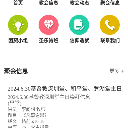
首页
教会信息
教会动态
聚会信息
团契小组
圣乐诗班
信仰造就
联系我们
聚会信息
更多 +
2024.6.30基督教深圳堂、和平堂、罗湖堂主日崇拜信息
2024.6.30基督教深圳堂主日崇拜信息
(早堂)
讲员：李间想 牧师
题目：《凡事谢恩》
经文：帖前5:16-18
启应：76、求主指示