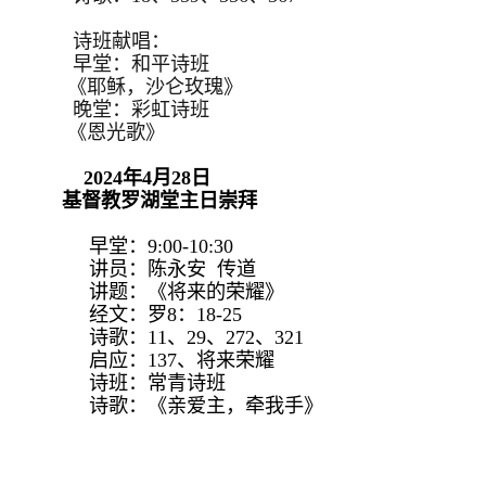
诗班献唱：
早堂：和平诗班
《耶稣，沙仑玫瑰》
晚堂：彩虹诗班
《恩光歌》
2024年4月28日
基督教罗湖堂主日崇拜
早堂：9:00-10:30
讲员：陈永安 传道
讲题：《将来的荣耀》
经文：罗8：18-25
诗歌：11、29、272、321
启应：137、将来荣耀
诗班：常青诗班
诗歌：《亲爱主，牵我手》