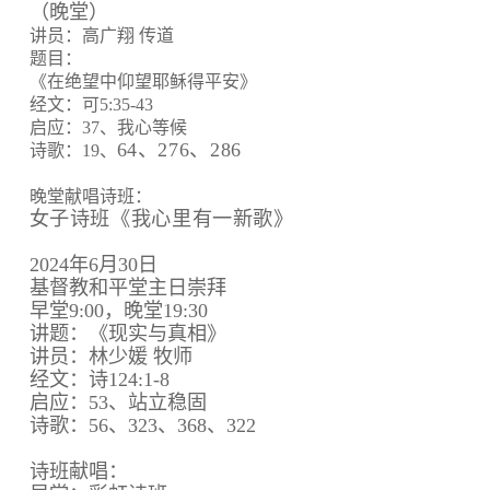
（晚堂）
讲员：高广翔 传道
题目：
《在绝望中仰望耶稣得平安》
经文：可5:35-43
启应：37、我心等候
64、
276、
286
诗歌：19、
晚堂献唱诗班：
女子诗班《我心里有一新歌》
2024年6月30日
基督教和平堂主日崇拜
早堂9:00，晚堂19:30
讲题：《现实与真相》
讲员：林少媛 牧师
经文：诗124:1-8
启应：53、站立稳固
诗歌：56、323、368、322
诗班献唱：