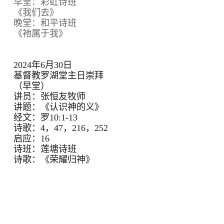
早堂：彩虹诗班
《我们去》
晚堂：和平诗班
《祂属于我》
2024年6月30日
基督教罗湖堂主日崇拜
（早堂）
讲员：张恒友牧师
讲题：《认识神的义》
经文：罗10:1-13
诗歌：4，47，216，252
启应：16
诗班：莲塘诗班
诗歌：《荣耀归神》