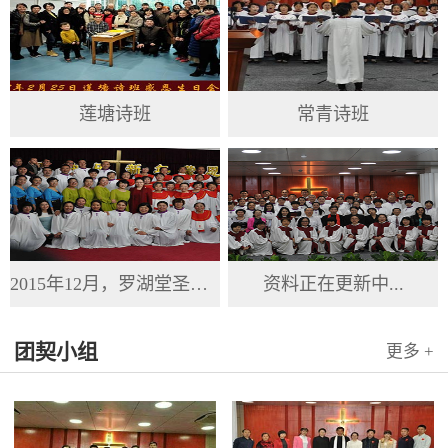
莲塘诗班
常青诗班
2015年12月，罗湖堂圣诞节
资料正在更新中...
团契小组
更多 +