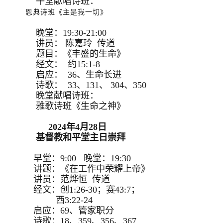
午堂献唱诗班：
恩典诗班《主是我一切》
晚堂：19:30-21:00
讲员： 陈嘉玲 传道
题目：《丰盛的生命》
经文： 约15:1-8
启应： 36、生命长进
诗歌： 33、131、 304、350
晚堂献唱诗班：
雅歌诗班《生命之神》
2024年4月28日
基督教和平堂主日崇拜
早堂：9:00 晚堂：19:30
讲题：《在工作中荣耀上帝》
讲员：范烨恒 传道
经文：创1:26-30；赛43:7；
西3:22-24
启应：69、管家职分
诗歌：18、359、356、367