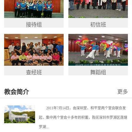
接待组
初信班
查经班
舞蹈组
教会简介
更多
2011年7月14日，由深圳堂、和平堂两个堂会联合发
起，集中两个堂会十多年的积蓄，购买深圳市罗湖区莲塘
罗湖...