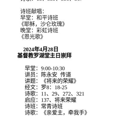
诗班献唱：
早堂：和平诗班
《耶稣，沙仑玫瑰》
晚堂：彩虹诗班
《恩光歌》
2024年4月28日
基督教罗湖堂主日崇拜
早堂：9:00-10:30
讲员：陈永安 传道
讲题：《将来的荣耀》
经文：罗8：18-25
诗歌：11、29、272、321
启应：137、将来荣耀
诗班：常青诗班
诗歌：《亲爱主，牵我手》