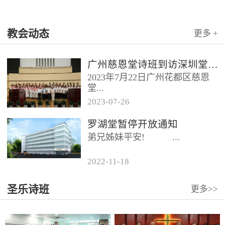
教会动态
更多 +
广州慈恩堂诗班到访深圳堂、和平堂
2023年7月22日广州花都区慈恩
堂...
2023
-
07
-
26
联合诗班在叶海莲牧师的带领
罗湖堂暂停开放通知
下，先后到访基督教和平堂、深
弟兄姊妹平安! ...
圳堂。 上午和平堂教...
2022
-
11
-
18
...
圣乐诗班
更多>>