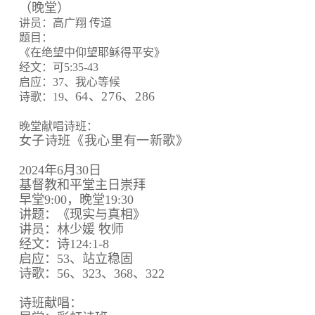
（晚堂）
讲员：高广翔 传道
题目：
《在绝望中仰望耶稣得平安》
经文：可5:35-43
启应：37、我心等候
64、
276、
286
诗歌：19、
晚堂献唱诗班：
女子诗班《我心里有一新歌》
2024年6月30日
基督教和平堂主日崇拜
早堂9:00，晚堂19:30
讲题：《现实与真相》
讲员：林少媛 牧师
经文：诗124:1-8
启应：53、站立稳固
诗歌：56、323、368、322
诗班献唱：