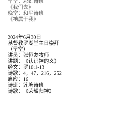
早堂：彩虹诗班
《我们去》
晚堂：和平诗班
《祂属于我》
2024年6月30日
基督教罗湖堂主日崇拜
（早堂）
讲员：张恒友牧师
讲题：《认识神的义》
经文：罗10:1-13
诗歌：4，47，216，252
启应：16
诗班：莲塘诗班
诗歌：《荣耀归神》