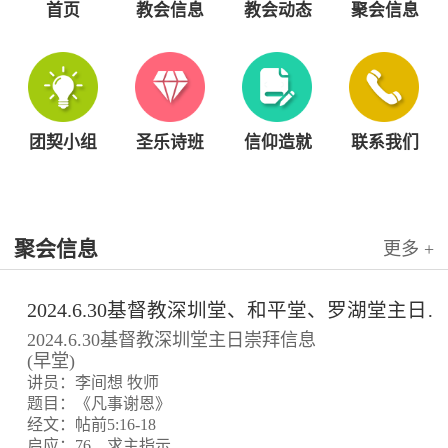
首页
教会信息
教会动态
聚会信息
团契小组
圣乐诗班
信仰造就
联系我们
聚会信息
更多 +
2024.6.30基督教深圳堂、和平堂、罗湖堂主日崇拜信息
2024.6.30基督教深圳堂主日崇拜信息
(早堂)
讲员：李间想 牧师
题目：《凡事谢恩》
经文：帖前5:16-18
启应：76、求主指示