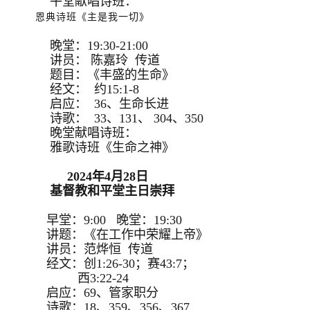
午堂献唱诗班：
恩典诗班《主是我一切》
晚堂：19:30-21:00
讲员： 陈嘉玲 传道
题目：《丰盛的生命》
经文： 约15:1-8
启应： 36、生命长进
诗歌： 33、131、 304、350
晚堂献唱诗班：
雅歌诗班《生命之神》
2024年4月28日
基督教和平堂主日崇拜
早堂：9:00 晚堂：19:30
讲题：《在工作中荣耀上帝》
讲员：范烨恒 传道
经文：创1:26-30；赛43:7；
西3:22-24
启应：69、管家职分
诗歌：18、359、356、367