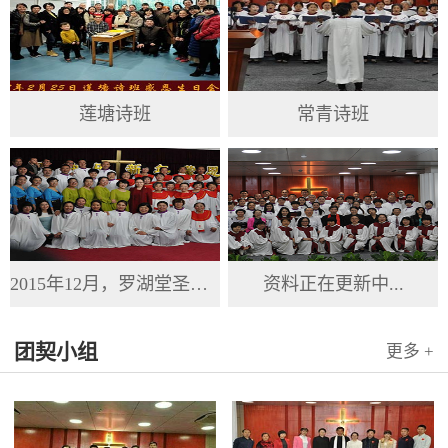
莲塘诗班
常青诗班
2015年12月，罗湖堂圣诞节
资料正在更新中...
团契小组
更多 +