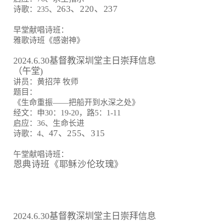
263、220、237
诗歌：235、
早堂献唱诗班：
雅歌诗班《感谢神》
2024.6.30基督教深圳堂主日崇拜信息
（午堂)
讲员：黄招萍 牧师
题目：
《生命重振——把船开到水深之处》
经文：申30：19-20，路5：1-11
启应：36、生命长进
47、255、315
诗歌：4、
午堂献唱诗班：
恩典诗班《耶稣沙伦玫瑰》
2024.6.30基督教深圳堂主日崇拜信息