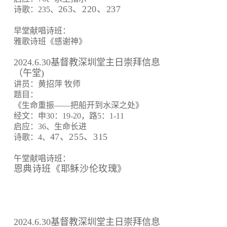
263、220、237
诗歌：235、
早堂献唱诗班：
雅歌诗班《感谢神》
2024.6.30基督教深圳堂主日崇拜信息
（午堂)
讲员：黄招萍 牧师
题目：
《生命重振——把船开到水深之处》
经文：申30：19-20，路5：1-11
启应：36、生命长进
47、255、315
诗歌：4、
午堂献唱诗班：
恩典诗班《耶稣沙伦玫瑰》
2024.6.30基督教深圳堂主日崇拜信息