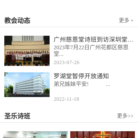
教会动态
更多 +
广州慈恩堂诗班到访深圳堂、和平堂
2023年7月22日广州花都区慈恩
堂...
2023
-
07
-
26
联合诗班在叶海莲牧师的带领
罗湖堂暂停开放通知
下，先后到访基督教和平堂、深
弟兄姊妹平安! ...
圳堂。 上午和平堂教...
2022
-
11
-
18
...
圣乐诗班
更多>>