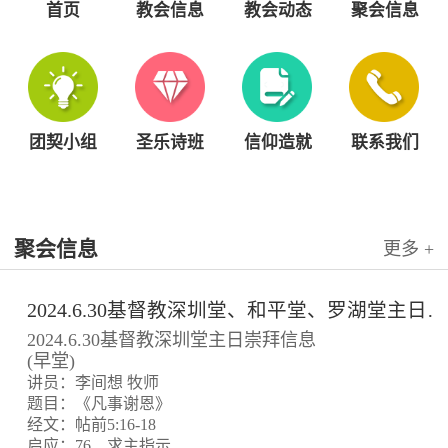
首页
教会信息
教会动态
聚会信息
团契小组
圣乐诗班
信仰造就
联系我们
聚会信息
更多 +
2024.6.30基督教深圳堂、和平堂、罗湖堂主日崇拜信息
2024.6.30基督教深圳堂主日崇拜信息
(早堂)
讲员：李间想 牧师
题目：《凡事谢恩》
经文：帖前5:16-18
启应：76、求主指示