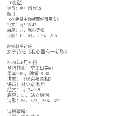
（晚堂）
讲员：高广翔 传道
题目：
《在绝望中仰望耶稣得平安》
经文：可5:35-43
启应：37、我心等候
64、
276、
286
诗歌：19、
晚堂献唱诗班：
女子诗班《我心里有一新歌》
2024年6月30日
基督教和平堂主日崇拜
早堂9:00，晚堂19:30
讲题：《现实与真相》
讲员：林少媛 牧师
经文：诗124:1-8
启应：53、站立稳固
诗歌：56、323、368、322
诗班献唱：