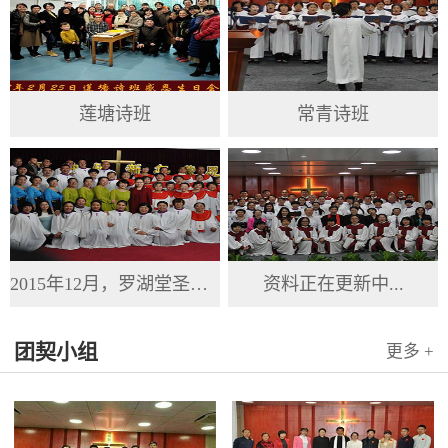
莲塘诗班
常青诗班
2015年12月，罗湖堂圣诞节
资料正在更新中...
团契小组
更多 +