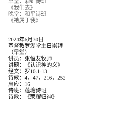
早堂：彩虹诗班
《我们去》
晚堂：和平诗班
《祂属于我》
2024年6月30日
基督教罗湖堂主日崇拜
（早堂）
讲员：张恒友牧师
讲题：《认识神的义》
经文：罗10:1-13
诗歌：4，47，216，252
启应：16
诗班：莲塘诗班
诗歌：《荣耀归神》