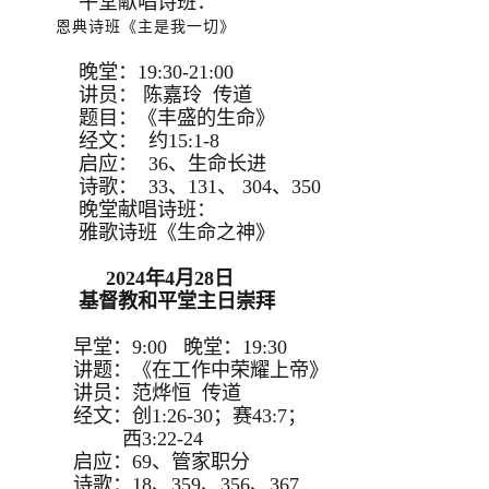
午堂献唱诗班：
恩典诗班《主是我一切》
晚堂：19:30-21:00
讲员： 陈嘉玲 传道
题目：《丰盛的生命》
经文： 约15:1-8
启应： 36、生命长进
诗歌： 33、131、 304、350
晚堂献唱诗班：
雅歌诗班《生命之神》
2024年4月28日
基督教和平堂主日崇拜
早堂：9:00 晚堂：19:30
讲题：《在工作中荣耀上帝》
讲员：范烨恒 传道
经文：创1:26-30；赛43:7；
西3:22-24
启应：69、管家职分
诗歌：18、359、356、367