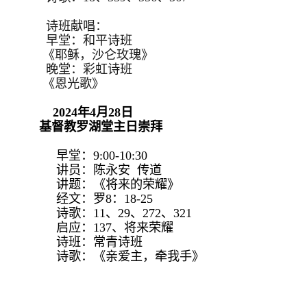
诗班献唱：
早堂：和平诗班
《耶稣，沙仑玫瑰》
晚堂：彩虹诗班
《恩光歌》
2024年4月28日
基督教罗湖堂主日崇拜
早堂：9:00-10:30
讲员：陈永安 传道
讲题：《将来的荣耀》
经文：罗8：18-25
诗歌：11、29、272、321
启应：137、将来荣耀
诗班：常青诗班
诗歌：《亲爱主，牵我手》