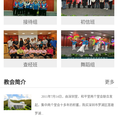
接待组
初信班
查经班
舞蹈组
教会简介
更多
2011年7月14日，由深圳堂、和平堂两个堂会联合发
起，集中两个堂会十多年的积蓄，购买深圳市罗湖区莲塘
罗湖...