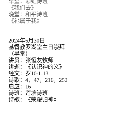
早堂：彩虹诗班
《我们去》
晚堂：和平诗班
《祂属于我》
2024年6月30日
基督教罗湖堂主日崇拜
（早堂）
讲员：张恒友牧师
讲题：《认识神的义》
经文：罗10:1-13
诗歌：4，47，216，252
启应：16
诗班：莲塘诗班
诗歌：《荣耀归神》