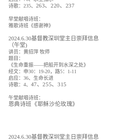
263、220、237
诗歌：235、
早堂献唱诗班：
雅歌诗班《感谢神》
2024.6.30基督教深圳堂主日崇拜信息
（午堂)
讲员：黄招萍 牧师
题目：
《生命重振——把船开到水深之处》
经文：申30：19-20，路5：1-11
启应：36、生命长进
47、255、315
诗歌：4、
午堂献唱诗班：
恩典诗班《耶稣沙伦玫瑰》
2024.6.30基督教深圳堂主日崇拜信息