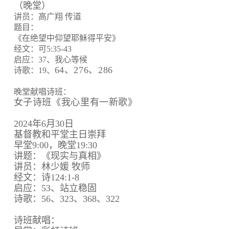
（晚堂）
讲员：高广翔 传道
题目：
《在绝望中仰望耶稣得平安》
经文：可5:35-43
启应：37、我心等候
64、
276、
286
诗歌：19、
晚堂献唱诗班：
女子诗班《我心里有一新歌》
2024年6月30日
基督教和平堂主日崇拜
早堂9:00，晚堂19:30
讲题：《现实与真相》
讲员：林少媛 牧师
经文：诗124:1-8
启应：53、站立稳固
诗歌：56、323、368、322
诗班献唱：