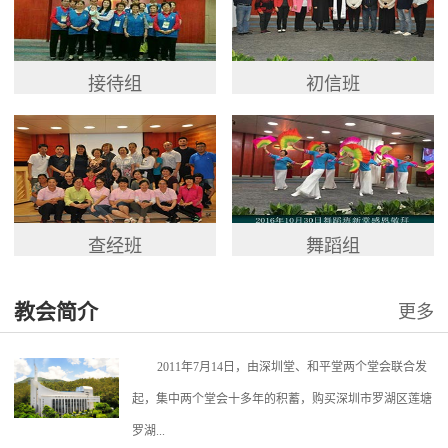
接待组
初信班
查经班
舞蹈组
教会简介
更多
2011年7月14日，由深圳堂、和平堂两个堂会联合发
起，集中两个堂会十多年的积蓄，购买深圳市罗湖区莲塘
罗湖...