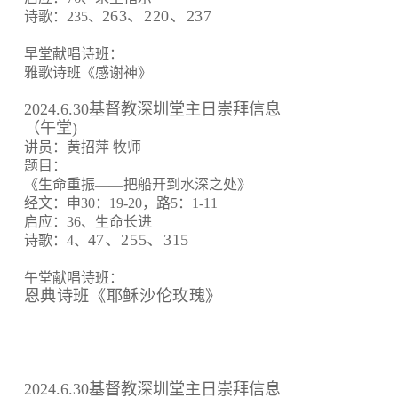
263、220、237
诗歌：235、
早堂献唱诗班：
雅歌诗班《感谢神》
2024.6.30基督教深圳堂主日崇拜信息
（午堂)
讲员：黄招萍 牧师
题目：
《生命重振——把船开到水深之处》
经文：申30：19-20，路5：1-11
启应：36、生命长进
47、255、315
诗歌：4、
午堂献唱诗班：
恩典诗班《耶稣沙伦玫瑰》
2024.6.30基督教深圳堂主日崇拜信息