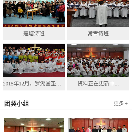
莲塘诗班
常青诗班
2015年12月，罗湖堂圣诞节
资料正在更新中...
团契小组
更多 +