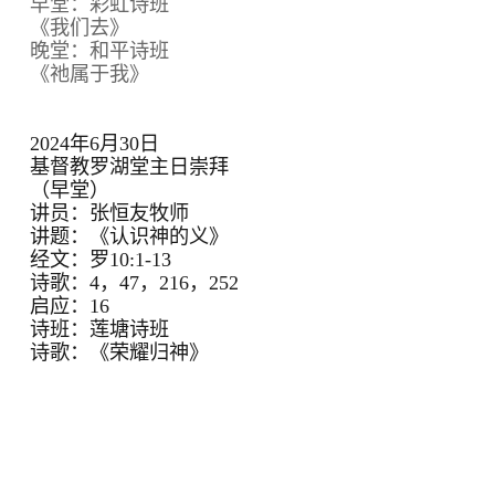
早堂：彩虹诗班
《我们去》
晚堂：和平诗班
《祂属于我》
2024年6月30日
基督教罗湖堂主日崇拜
（早堂）
讲员：张恒友牧师
讲题：《认识神的义》
经文：罗10:1-13
诗歌：4，47，216，252
启应：16
诗班：莲塘诗班
诗歌：《荣耀归神》