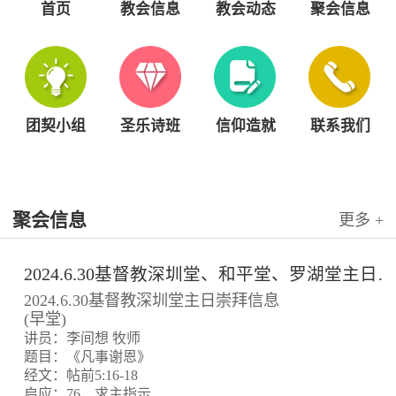
首页
教会信息
教会动态
聚会信息
团契小组
圣乐诗班
信仰造就
联系我们
聚会信息
更多 +
2024.6.30基督教深圳堂、和平堂、罗湖堂主日崇拜信息
2024.6.30基督教深圳堂主日崇拜信息
(早堂)
讲员：李间想 牧师
题目：《凡事谢恩》
经文：帖前5:16-18
启应：76、求主指示