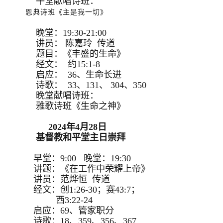
午堂献唱诗班：
恩典诗班《主是我一切》
晚堂：19:30-21:00
讲员： 陈嘉玲 传道
题目：《丰盛的生命》
经文： 约15:1-8
启应： 36、生命长进
诗歌： 33、131、 304、350
晚堂献唱诗班：
雅歌诗班《生命之神》
2024年4月28日
基督教和平堂主日崇拜
早堂：9:00 晚堂：19:30
讲题：《在工作中荣耀上帝》
讲员：范烨恒 传道
经文：创1:26-30；赛43:7；
西3:22-24
启应：69、管家职分
诗歌：18、359、356、367