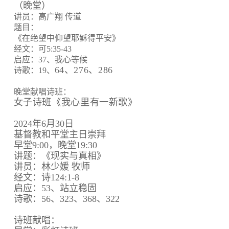
（晚堂）
讲员：高广翔 传道
题目：
《在绝望中仰望耶稣得平安》
经文：可5:35-43
启应：37、我心等候
64、
276、
286
诗歌：19、
晚堂献唱诗班：
女子诗班《我心里有一新歌》
2024年6月30日
基督教和平堂主日崇拜
早堂9:00，晚堂19:30
讲题：《现实与真相》
讲员：林少媛 牧师
经文：诗124:1-8
启应：53、站立稳固
诗歌：56、323、368、322
诗班献唱：