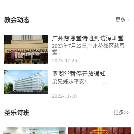
教会动态
更多 +
广州慈恩堂诗班到访深圳堂、和平堂
2023年7月22日广州花都区慈恩
堂...
2023
-
07
-
26
联合诗班在叶海莲牧师的带领
罗湖堂暂停开放通知
下，先后到访基督教和平堂、深
弟兄姊妹平安! ...
圳堂。 上午和平堂教...
2022
-
11
-
18
...
圣乐诗班
更多>>