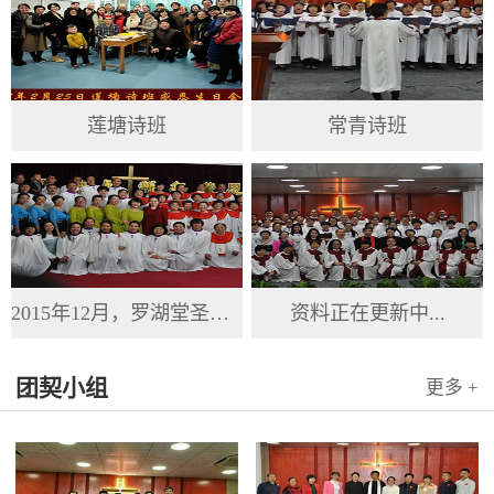
莲塘诗班
常青诗班
2015年12月，罗湖堂圣诞节
资料正在更新中...
团契小组
更多 +