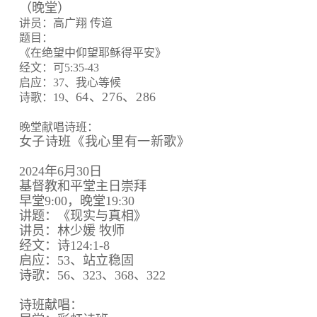
（晚堂）
讲员：高广翔 传道
题目：
《在绝望中仰望耶稣得平安》
经文：可5:35-43
启应：37、我心等候
64、
276、
286
诗歌：19、
晚堂献唱诗班：
女子诗班《我心里有一新歌》
2024年6月30日
基督教和平堂主日崇拜
早堂9:00，晚堂19:30
讲题：《现实与真相》
讲员：林少媛 牧师
经文：诗124:1-8
启应：53、站立稳固
诗歌：56、323、368、322
诗班献唱：