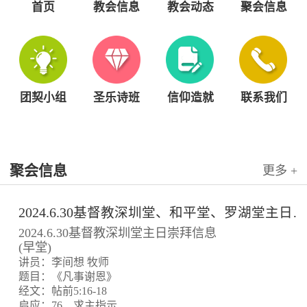
首页
教会信息
教会动态
聚会信息
团契小组
圣乐诗班
信仰造就
联系我们
聚会信息
更多 +
2024.6.30基督教深圳堂、和平堂、罗湖堂主日崇拜信息
2024.6.30基督教深圳堂主日崇拜信息
(早堂)
讲员：李间想 牧师
题目：《凡事谢恩》
经文：帖前5:16-18
启应：76、求主指示