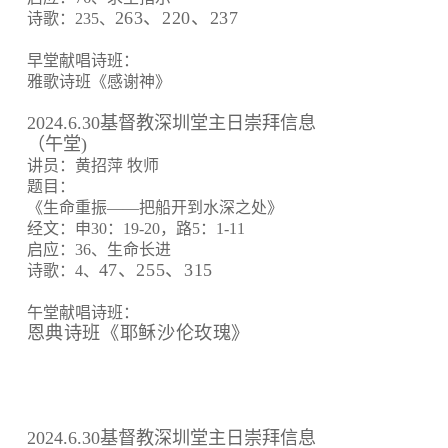
263、220、237
诗歌：235、
早堂献唱诗班：
雅歌诗班《感谢神》
2024.6.30基督教深圳堂主日崇拜信息
（午堂)
讲员：黄招萍 牧师
题目：
《生命重振——把船开到水深之处》
经文：申30：19-20，路5：1-11
启应：36、生命长进
47、255、315
诗歌：4、
午堂献唱诗班：
恩典诗班《耶稣沙伦玫瑰》
2024.6.30基督教深圳堂主日崇拜信息