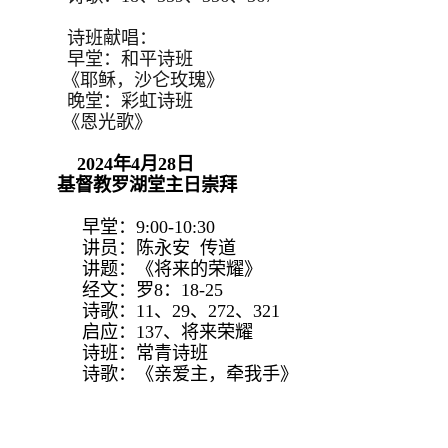
诗班献唱：
早堂：和平诗班
《耶稣，沙仑玫瑰》
晚堂：彩虹诗班
《恩光歌》
2024年4月28日
基督教罗湖堂主日崇拜
早堂：9:00-10:30
讲员：陈永安 传道
讲题：《将来的荣耀》
经文：罗8：18-25
诗歌：11、29、272、321
启应：137、将来荣耀
诗班：常青诗班
诗歌：《亲爱主，牵我手》