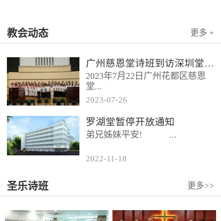
教会动态
更多 +
广州慈恩堂诗班到访深圳堂、和平堂
2023年7月22日广州花都区慈恩
堂...
2023
-
07
-
26
联合诗班在叶海莲牧师的带领
罗湖堂暂停开放通知
下，先后到访基督教和平堂、深
弟兄姊妹平安! ...
圳堂。 上午和平堂教...
2022
-
11
-
18
...
圣乐诗班
更多>>