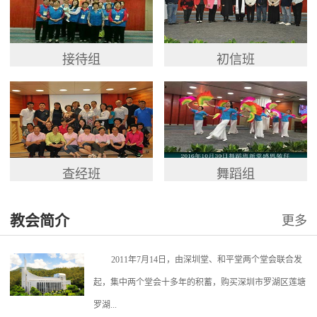
接待组
初信班
查经班
舞蹈组
教会简介
更多
2011年7月14日，由深圳堂、和平堂两个堂会联合发
起，集中两个堂会十多年的积蓄，购买深圳市罗湖区莲塘
罗湖...