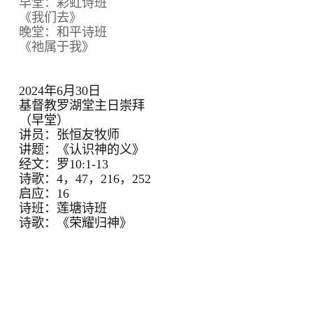
早堂：彩虹诗班
《我们去》
晚堂：和平诗班
《祂属于我》
2024年6月30日
基督教罗湖堂主日崇拜
（早堂）
讲员：张恒友牧师
讲题：《认识神的义》
经文：罗10:1-13
诗歌：4，47，216，252
启应：16
诗班：莲塘诗班
诗歌：《荣耀归神》