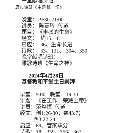
午堂献唱诗班：
恩典诗班《主是我一切》
晚堂：19:30-21:00
讲员： 陈嘉玲 传道
题目：《丰盛的生命》
经文： 约15:1-8
启应： 36、生命长进
诗歌： 33、131、 304、350
晚堂献唱诗班：
雅歌诗班《生命之神》
2024年4月28日
基督教和平堂主日崇拜
早堂：9:00 晚堂：19:30
讲题：《在工作中荣耀上帝》
讲员：范烨恒 传道
经文：创1:26-30；赛43:7；
西3:22-24
启应：69、管家职分
诗歌：18、359、356、367