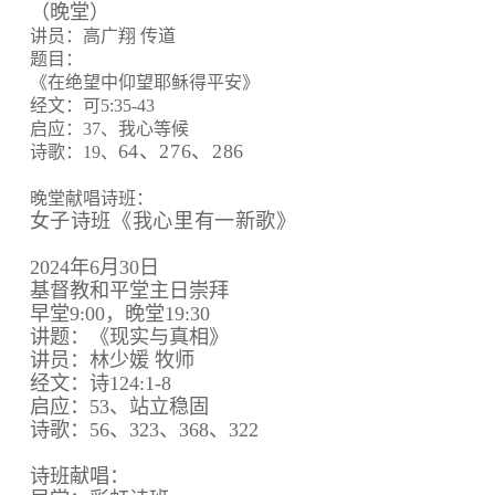
（晚堂）
讲员：高广翔 传道
题目：
《在绝望中仰望耶稣得平安》
经文：可5:35-43
启应：37、我心等候
64、
276、
286
诗歌：19、
晚堂献唱诗班：
女子诗班《我心里有一新歌》
2024年6月30日
基督教和平堂主日崇拜
早堂9:00，晚堂19:30
讲题：《现实与真相》
讲员：林少媛 牧师
经文：诗124:1-8
启应：53、站立稳固
诗歌：56、323、368、322
诗班献唱：