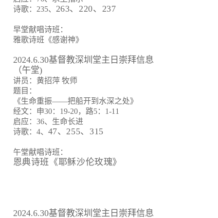
263、220、237
诗歌：235、
早堂献唱诗班：
雅歌诗班《感谢神》
2024.6.30基督教深圳堂主日崇拜信息
（午堂)
讲员：黄招萍 牧师
题目：
《生命重振——把船开到水深之处》
经文：申30：19-20，路5：1-11
启应：36、生命长进
47、255、315
诗歌：4、
午堂献唱诗班：
恩典诗班《耶稣沙伦玫瑰》
2024.6.30基督教深圳堂主日崇拜信息