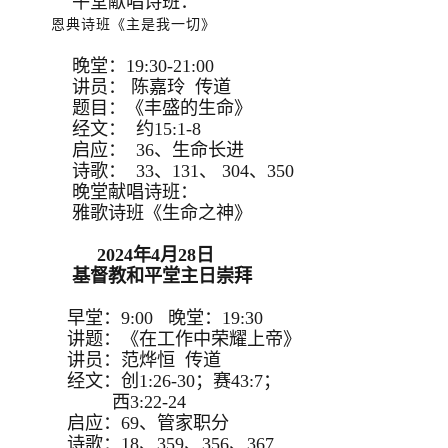
午堂献唱诗班：
恩典诗班《主是我一切》
晚堂：19:30-21:00
讲员： 陈嘉玲 传道
题目：《丰盛的生命》
经文： 约15:1-8
启应： 36、生命长进
诗歌： 33、131、 304、350
晚堂献唱诗班：
雅歌诗班《生命之神》
2024年4月28日
基督教和平堂主日崇拜
早堂：9:00 晚堂：19:30
讲题：《在工作中荣耀上帝》
讲员：范烨恒 传道
经文：创1:26-30；赛43:7；
西3:22-24
启应：69、管家职分
诗歌：18、359、356、367