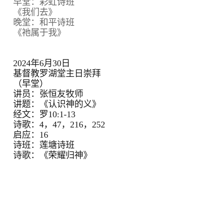
早堂：彩虹诗班
《我们去》
晚堂：和平诗班
《祂属于我》
2024年6月30日
基督教罗湖堂主日崇拜
（早堂）
讲员：张恒友牧师
讲题：《认识神的义》
经文：罗10:1-13
诗歌：4，47，216，252
启应：16
诗班：莲塘诗班
诗歌：《荣耀归神》