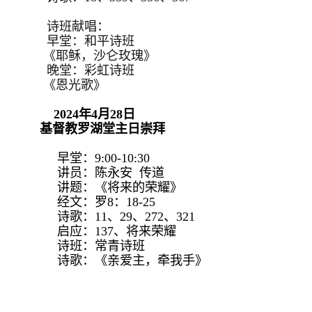
诗班献唱：
早堂：和平诗班
《耶稣，沙仑玫瑰》
晚堂：彩虹诗班
《恩光歌》
2024年4月28日
基督教罗湖堂主日崇拜
早堂：9:00-10:30
讲员：陈永安 传道
讲题：《将来的荣耀》
经文：罗8：18-25
诗歌：11、29、272、321
启应：137、将来荣耀
诗班：常青诗班
诗歌：《亲爱主，牵我手》