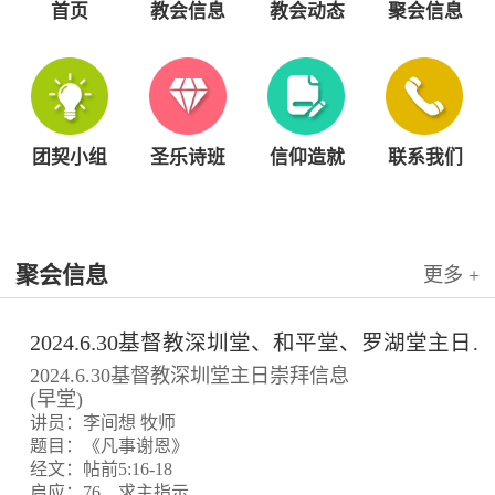
首页
教会信息
教会动态
聚会信息
团契小组
圣乐诗班
信仰造就
联系我们
聚会信息
更多 +
2024.6.30基督教深圳堂、和平堂、罗湖堂主日崇拜信息
2024.6.30基督教深圳堂主日崇拜信息
(早堂)
讲员：李间想 牧师
题目：《凡事谢恩》
经文：帖前5:16-18
启应：76、求主指示