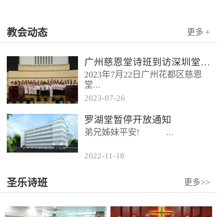
教会动态
更多 +
广州慈恩堂诗班到访深圳堂、和平堂
2023年7月22日广州花都区慈恩
堂...
2023
-
07
-
26
联合诗班在叶海莲牧师的带领
罗湖堂暂停开放通知
下，先后到访基督教和平堂、深
弟兄姊妹平安! ...
圳堂。 上午和平堂教...
2022
-
11
-
18
...
圣乐诗班
更多>>