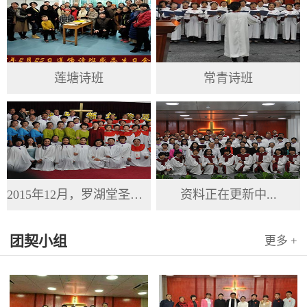
莲塘诗班
常青诗班
2015年12月，罗湖堂圣诞节
资料正在更新中...
团契小组
更多 +