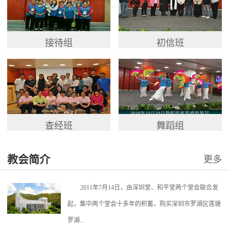
接待组
初信班
查经班
舞蹈组
教会简介
更多
2011年7月14日，由深圳堂、和平堂两个堂会联合发
起，集中两个堂会十多年的积蓄，购买深圳市罗湖区莲塘
罗湖...