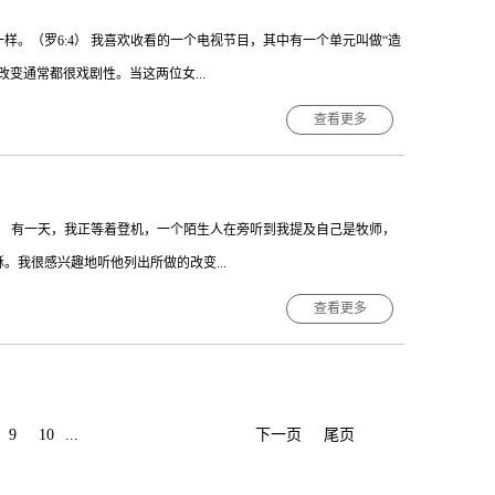
感谢戴维对我生命的影响，使徒保罗也曾感谢亚局拉与百基拉和他一
样。（罗6:4） 我喜欢收看的一个电视节目，其中有一个单元叫做“造
他们”（罗16:4）你的生命中也会有这样的人，愿意大胆地给你机会
变通常都很戏剧性。当这两位女...
养你，使你能为了基督发挥更大的才能。问题是，你曾感激过他们吗？
er 花时间去谢谢那些帮助过你的人。 摘自《灵命日粮》中国基督教
查看更多
应之后，女士终于可以站到镜子前，看见自己的新模样。有些人感到极
显露出来。大部分的女士穿上高跟鞋都不知道如何走路。她们虽然看起
39） 有一天，我正等着登机，一个陌生人在旁听到我提及自己是牧师，
也是如此。上帝在我们心里动工，给予我们新的开始，但走在主的道路
我很感兴趣地听他列出所做的改变...
们似乎有转变。但我们的言行举止就能让人一眼看出，我们远不能活出
 主内新生正开始，黑暗老我已消亡；定睛基督学向主，迎来改变新曙
查看更多
我听到他最后补充的那句话时，我一点也不感到讶异。他说：“牧
结论。她邀请了耶稣到家中作客，而她着手做的是她以为重要的事
稣责备她。这是我们许多人都会犯的错误：我们太忙着做好事，以致于
9
10
...
下一页
尾页
—42节中，对马大说的那段话的重点。我对他说：“放慢你的脚步，花