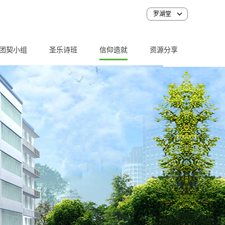
罗湖堂
团契小组
圣乐诗班
信仰造就
资源分享