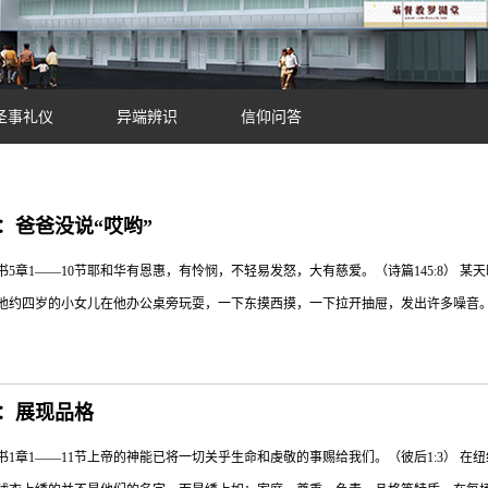
圣事礼仪
异端辨识
信仰问答
日：爸爸没说“哎哟”
书5章1——10节耶和华有恩惠，有怜悯，不轻易发怒，大有慈爱。（诗篇145:8）
他约四岁的小女儿在他办公桌旁玩耍，一下东摸西摸，一下拉开抽屉，发出许多噪音。我
杂。但当他的小女儿猛地关上抽屉，因夹到手指而大声尖叫时，他终于受不了了。他生
日：展现品格
房间哭泣，她试着想要安慰女儿，便问她：“你的手指还痛吗？”女儿啜泣回答：“不痛！
书1章1——11节上帝的神能已将一切关乎生命和虔敬的事赐给我们。（彼后1:3） 
说：‘哎哟！’”有时候我们所需要的，不也就是这样吗？有人在乎我们，有人会以仁慈