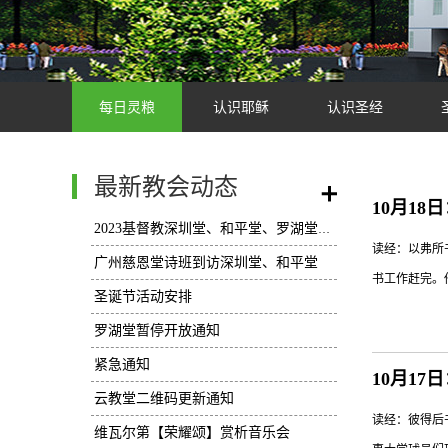
每日灵粮
认识耶稣
认识圣经
最新教会动态
/
10月18
2023基督教深圳堂、和平堂、罗湖堂圣诞节活动安排
读经：以弗所
广州慈恩堂诗班到访深圳堂、和平堂
书工作赶完。
圣诞节活动安排
罗湖堂暂停开放通知
紧急通知
令人分心的嘈
10月17
云教堂二维码更新通知
发现小女孩在
读经：彼得后
时，爸爸没有
维瓦尔第【荣耀颂】赏析音乐会