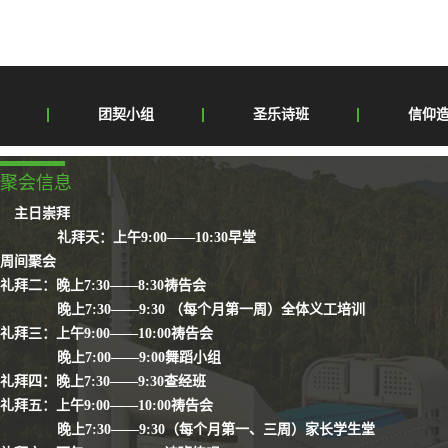
吧！上帝将透过圣经让你能更认识他。”试想，若我们忙到没有时间与上帝亲近，那我
白靠你力量而行，带来喜乐，非靠我自己。Sidebotham 我们的天父渴望花时间与他的孩
团契小组
圣乐诗班
信仰
聚会信息
主日崇拜
礼拜天：上午9:00——10:30早堂
周间聚会
礼拜二：晚上7:30——8:30祷告会
晚上7:30——9:30 （每个月第一周）全体义工培训
礼拜三：上午9:00——10:00祷告会
晚上7:00——9:00舞蹈小组
礼拜四：晚上7:30——9:30查经班
礼拜五：上午9:00——10:00祷告会
晚上7:30——9:30（每个月第一、三周）家长学生堂