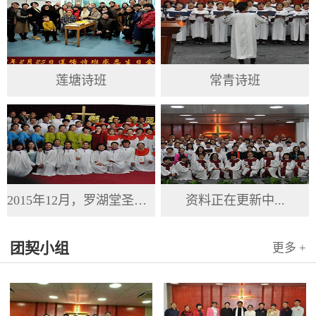
莲塘诗班
常青诗班
2015年12月，罗湖堂圣诞节
资料正在更新中...
团契小组
更多 +