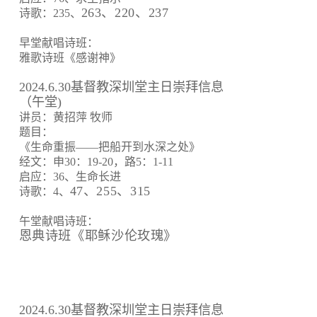
263、220、237
诗歌：235、
早堂献唱诗班：
雅歌诗班《感谢神》
2024.6.30基督教深圳堂主日崇拜信息
（午堂)
讲员：黄招萍 牧师
题目：
《生命重振——把船开到水深之处》
经文：申30：19-20，路5：1-11
启应：36、生命长进
47、255、315
诗歌：4、
午堂献唱诗班：
恩典诗班《耶稣沙伦玫瑰》
2024.6.30基督教深圳堂主日崇拜信息