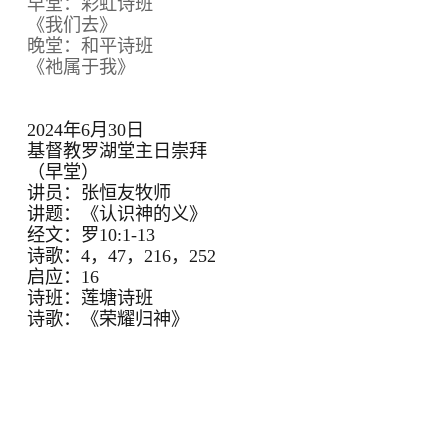
早堂：彩虹诗班
《我们去》
晚堂：和平诗班
《祂属于我》
2024年6月30日
基督教罗湖堂主日崇拜
（早堂）
讲员：张恒友牧师
讲题：《认识神的义》
经文：罗10:1-13
诗歌：4，47，216，252
启应：16
诗班：莲塘诗班
诗歌：《荣耀归神》