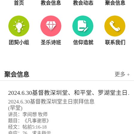
首页
教会信息
教会动态
聚会信息
团契小组
圣乐诗班
信仰造就
联系我们
聚会信息
更多 +
2024.6.30基督教深圳堂、和平堂、罗湖堂主日崇拜信息
2024.6.30基督教深圳堂主日崇拜信息
(早堂)
讲员：李间想 牧师
题目：《凡事谢恩》
经文：帖前5:16-18
启应：76、求主指示