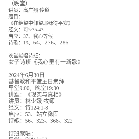
（晚堂）
讲员：高广翔 传道
题目：
《在绝望中仰望耶稣得平安》
经文：可5:35-43
启应：37、我心等候
64、
276、
286
诗歌：19、
晚堂献唱诗班：
女子诗班《我心里有一新歌》
2024年6月30日
基督教和平堂主日崇拜
早堂9:00，晚堂19:30
讲题：《现实与真相》
讲员：林少媛 牧师
经文：诗124:1-8
启应：53、站立稳固
诗歌：56、323、368、322
诗班献唱：