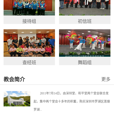
接待组
初信班
查经班
舞蹈组
教会简介
更多
2011年7月14日，由深圳堂、和平堂两个堂会联合发
起，集中两个堂会十多年的积蓄，购买深圳市罗湖区莲塘
罗湖...