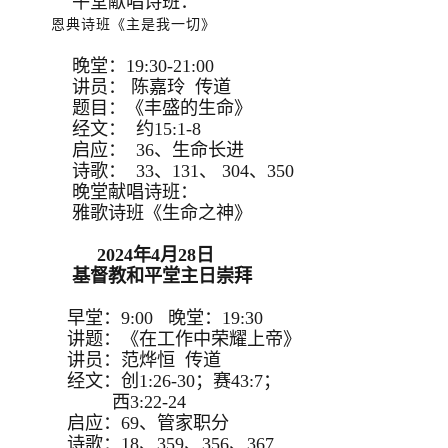
午堂献唱诗班：
恩典诗班《主是我一切》
晚堂：19:30-21:00
讲员： 陈嘉玲 传道
题目：《丰盛的生命》
经文： 约15:1-8
启应： 36、生命长进
诗歌： 33、131、 304、350
晚堂献唱诗班：
雅歌诗班《生命之神》
2024年4月28日
基督教和平堂主日崇拜
早堂：9:00 晚堂：19:30
讲题：《在工作中荣耀上帝》
讲员：范烨恒 传道
经文：创1:26-30；赛43:7；
西3:22-24
启应：69、管家职分
诗歌：18、359、356、367