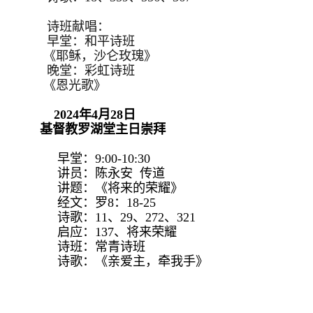
诗班献唱：
早堂：和平诗班
《耶稣，沙仑玫瑰》
晚堂：彩虹诗班
《恩光歌》
2024年4月28日
基督教罗湖堂主日崇拜
早堂：9:00-10:30
讲员：陈永安 传道
讲题：《将来的荣耀》
经文：罗8：18-25
诗歌：11、29、272、321
启应：137、将来荣耀
诗班：常青诗班
诗歌：《亲爱主，牵我手》