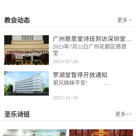
教会动态
更多 +
广州慈恩堂诗班到访深圳堂、和平堂
2023年7月22日广州花都区慈恩
堂...
2023
-
07
-
26
联合诗班在叶海莲牧师的带领
罗湖堂暂停开放通知
下，先后到访基督教和平堂、深
弟兄姊妹平安! ...
圳堂。 上午和平堂教...
2022
-
11
-
18
...
圣乐诗班
更多>>