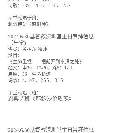
263、220、237
诗歌：235、
早堂献唱诗班：
雅歌诗班《感谢神》
2024.6.30基督教深圳堂主日崇拜信息
（午堂)
讲员：黄招萍 牧师
题目：
《生命重振——把船开到水深之处》
经文：申30：19-20，路5：1-11
启应：36、生命长进
47、255、315
诗歌：4、
午堂献唱诗班：
恩典诗班《耶稣沙伦玫瑰》
2024.6.30基督教深圳堂主日崇拜信息