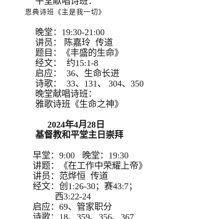
午堂献唱诗班：
恩典诗班《主是我一切》
晚堂：19:30-21:00
讲员： 陈嘉玲 传道
题目：《丰盛的生命》
经文： 约15:1-8
启应： 36、生命长进
诗歌： 33、131、 304、350
晚堂献唱诗班：
雅歌诗班《生命之神》
2024年4月28日
基督教和平堂主日崇拜
早堂：9:00 晚堂：19:30
讲题：《在工作中荣耀上帝》
讲员：范烨恒 传道
经文：创1:26-30；赛43:7；
西3:22-24
启应：69、管家职分
诗歌：18、359、356、367