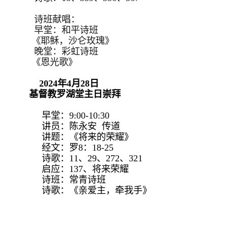
诗班献唱：
早堂：和平诗班
《耶稣，沙仑玫瑰》
晚堂：彩虹诗班
《恩光歌》
2024年4月28日
基督教罗湖堂主日崇拜
早堂：9:00-10:30
讲员：陈永安 传道
讲题：《将来的荣耀》
经文：罗8：18-25
诗歌：11、29、272、321
启应：137、将来荣耀
诗班：常青诗班
诗歌：《亲爱主，牵我手》