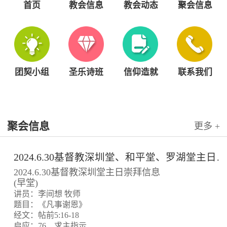
首页
教会信息
教会动态
聚会信息
团契小组
圣乐诗班
信仰造就
联系我们
聚会信息
更多 +
2024.6.30基督教深圳堂、和平堂、罗湖堂主日崇拜信息
2024.6.30基督教深圳堂主日崇拜信息
(早堂)
讲员：李间想 牧师
题目：《凡事谢恩》
经文：帖前5:16-18
启应：76、求主指示