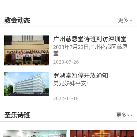
教会动态
更多 +
广州慈恩堂诗班到访深圳堂、和平堂
2023年7月22日广州花都区慈恩
堂...
2023
-
07
-
26
联合诗班在叶海莲牧师的带领
罗湖堂暂停开放通知
下，先后到访基督教和平堂、深
弟兄姊妹平安! ...
圳堂。 上午和平堂教...
2022
-
11
-
18
...
圣乐诗班
更多>>