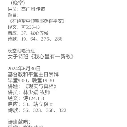
（晚堂）
讲员：高广翔 传道
题目：
《在绝望中仰望耶稣得平安》
经文：可5:35-43
启应：37、我心等候
64、
276、
286
诗歌：19、
晚堂献唱诗班：
女子诗班《我心里有一新歌》
2024年6月30日
基督教和平堂主日崇拜
早堂9:00，晚堂19:30
讲题：《现实与真相》
讲员：林少媛 牧师
经文：诗124:1-8
启应：53、站立稳固
诗歌：56、323、368、322
诗班献唱：