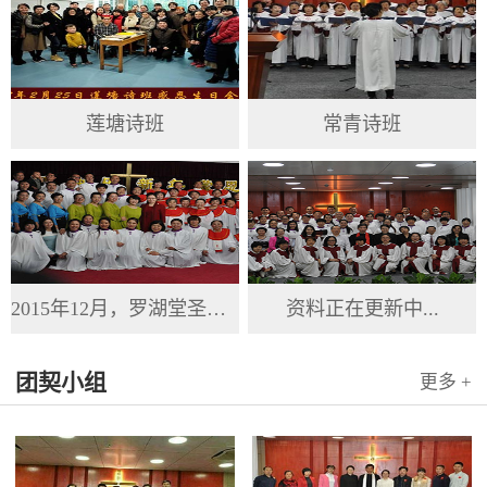
莲塘诗班
常青诗班
2015年12月，罗湖堂圣诞节
资料正在更新中...
团契小组
更多 +