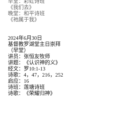
早堂：彩虹诗班
《我们去》
晚堂：和平诗班
《祂属于我》
2024年6月30日
基督教罗湖堂主日崇拜
（早堂）
讲员：张恒友牧师
讲题：《认识神的义》
经文：罗10:1-13
诗歌：4，47，216，252
启应：16
诗班：莲塘诗班
诗歌：《荣耀归神》