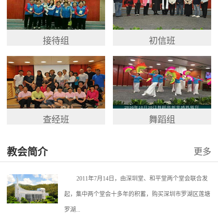
接待组
初信班
查经班
舞蹈组
教会简介
更多
2011年7月14日，由深圳堂、和平堂两个堂会联合发
起，集中两个堂会十多年的积蓄，购买深圳市罗湖区莲塘
罗湖...