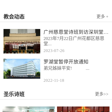
教会动态
更多 +
广州慈恩堂诗班到访深圳堂、和平堂
2023年7月22日广州花都区慈恩
堂...
2023
-
07
-
26
联合诗班在叶海莲牧师的带领
罗湖堂暂停开放通知
下，先后到访基督教和平堂、深
弟兄姊妹平安! ...
圳堂。 上午和平堂教...
2022
-
11
-
18
...
圣乐诗班
更多>>