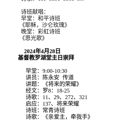
诗班献唱：
早堂：和平诗班
《耶稣，沙仑玫瑰》
晚堂：彩虹诗班
《恩光歌》
2024年4月28日
基督教罗湖堂主日崇拜
早堂：9:00-10:30
讲员：陈永安 传道
讲题：《将来的荣耀》
经文：罗8：18-25
诗歌：11、29、272、321
启应：137、将来荣耀
诗班：常青诗班
诗歌：《亲爱主，牵我手》