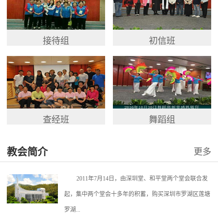
接待组
初信班
查经班
舞蹈组
教会简介
更多
2011年7月14日，由深圳堂、和平堂两个堂会联合发
起，集中两个堂会十多年的积蓄，购买深圳市罗湖区莲塘
罗湖...