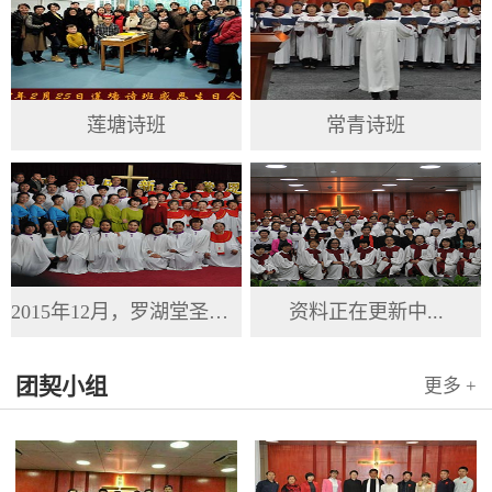
莲塘诗班
常青诗班
2015年12月，罗湖堂圣诞节
资料正在更新中...
团契小组
更多 +