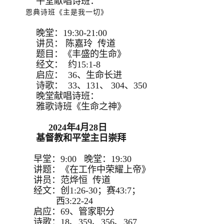
午堂献唱诗班：
恩典诗班《主是我一切》
晚堂：19:30-21:00
讲员： 陈嘉玲 传道
题目：《丰盛的生命》
经文： 约15:1-8
启应： 36、生命长进
诗歌： 33、131、 304、350
晚堂献唱诗班：
雅歌诗班《生命之神》
2024年4月28日
基督教和平堂主日崇拜
早堂：9:00 晚堂：19:30
讲题：《在工作中荣耀上帝》
讲员：范烨恒 传道
经文：创1:26-30；赛43:7；
西3:22-24
启应：69、管家职分
诗歌：18、359、356、367