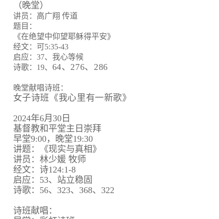
（晚堂）
讲员：高广翔 传道
题目：
《在绝望中仰望耶稣得平安》
经文：可5:35-43
启应：37、我心等候
64、
276、
286
诗歌：19、
晚堂献唱诗班：
女子诗班《我心里有一新歌》
2024年6月30日
基督教和平堂主日崇拜
早堂9:00，晚堂19:30
讲题：《现实与真相》
讲员：林少媛 牧师
经文：诗124:1-8
启应：53、站立稳固
诗歌：56、323、368、322
诗班献唱：