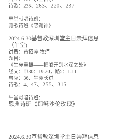
263、220、237
诗歌：235、
早堂献唱诗班：
雅歌诗班《感谢神》
2024.6.30基督教深圳堂主日崇拜信息
（午堂)
讲员：黄招萍 牧师
题目：
《生命重振——把船开到水深之处》
经文：申30：19-20，路5：1-11
启应：36、生命长进
47、255、315
诗歌：4、
午堂献唱诗班：
恩典诗班《耶稣沙伦玫瑰》
2024.6.30基督教深圳堂主日崇拜信息