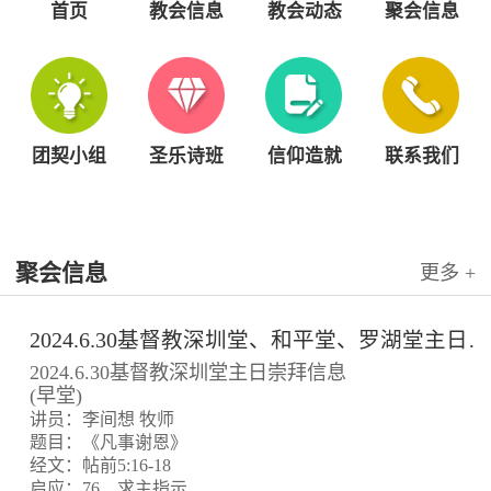
首页
教会信息
教会动态
聚会信息
团契小组
圣乐诗班
信仰造就
联系我们
聚会信息
更多 +
2024.6.30基督教深圳堂、和平堂、罗湖堂主日崇拜信息
2024.6.30基督教深圳堂主日崇拜信息
(早堂)
讲员：李间想 牧师
题目：《凡事谢恩》
经文：帖前5:16-18
启应：76、求主指示