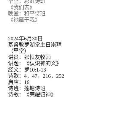
早堂：彩虹诗班
《我们去》
晚堂：和平诗班
《祂属于我》
2024年6月30日
基督教罗湖堂主日崇拜
（早堂）
讲员：张恒友牧师
讲题：《认识神的义》
经文：罗10:1-13
诗歌：4，47，216，252
启应：16
诗班：莲塘诗班
诗歌：《荣耀归神》