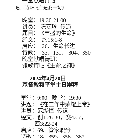
午堂献唱诗班：
恩典诗班《主是我一切》
晚堂：19:30-21:00
讲员： 陈嘉玲 传道
题目：《丰盛的生命》
经文： 约15:1-8
启应： 36、生命长进
诗歌： 33、131、 304、350
晚堂献唱诗班：
雅歌诗班《生命之神》
2024年4月28日
基督教和平堂主日崇拜
早堂：9:00 晚堂：19:30
讲题：《在工作中荣耀上帝》
讲员：范烨恒 传道
经文：创1:26-30；赛43:7；
西3:22-24
启应：69、管家职分
诗歌：18、359、356、367