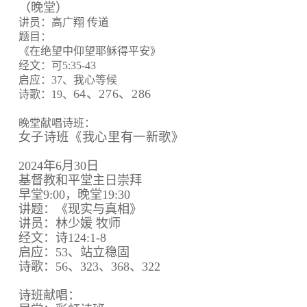
（晚堂）
讲员：高广翔 传道
题目：
《在绝望中仰望耶稣得平安》
经文：可5:35-43
启应：37、我心等候
64、
276、
286
诗歌：19、
晚堂献唱诗班：
女子诗班《我心里有一新歌》
2024年6月30日
基督教和平堂主日崇拜
早堂9:00，晚堂19:30
讲题：《现实与真相》
讲员：林少媛 牧师
经文：诗124:1-8
启应：53、站立稳固
诗歌：56、323、368、322
诗班献唱：