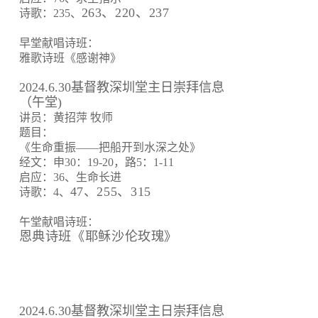
263、220、237
诗歌：235、
早堂献唱诗班：
雅歌诗班《感谢神》
2024.6.30基督教深圳堂主日崇拜信息
（午堂)
讲员：黄招萍 牧师
题目：
《生命重振——把船开到水深之处》
经文：申30：19-20，路5：1-11
启应：36、生命长进
47、255、315
诗歌：4、
午堂献唱诗班：
恩典诗班《耶稣沙伦玫瑰》
2024.6.30基督教深圳堂主日崇拜信息