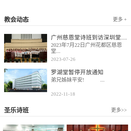
教会动态
更多 +
广州慈恩堂诗班到访深圳堂、和平堂
2023年7月22日广州花都区慈恩
堂...
2023
-
07
-
26
联合诗班在叶海莲牧师的带领
罗湖堂暂停开放通知
下，先后到访基督教和平堂、深
弟兄姊妹平安! ...
圳堂。 上午和平堂教...
2022
-
11
-
18
...
圣乐诗班
更多>>