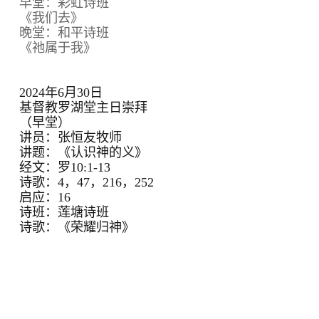
早堂：彩虹诗班
《我们去》
晚堂：和平诗班
《祂属于我》
2024年6月30日
基督教罗湖堂主日崇拜
（早堂）
讲员：张恒友牧师
讲题：《认识神的义》
经文：罗10:1-13
诗歌：4，47，216，252
启应：16
诗班：莲塘诗班
诗歌：《荣耀归神》