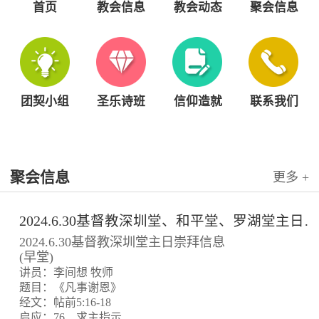
首页
教会信息
教会动态
聚会信息
团契小组
圣乐诗班
信仰造就
联系我们
聚会信息
更多 +
2024.6.30基督教深圳堂、和平堂、罗湖堂主日崇拜信息
2024.6.30基督教深圳堂主日崇拜信息
(早堂)
讲员：李间想 牧师
题目：《凡事谢恩》
经文：帖前5:16-18
启应：76、求主指示