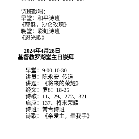
诗班献唱：
早堂：和平诗班
《耶稣，沙仑玫瑰》
晚堂：彩虹诗班
《恩光歌》
2024年4月28日
基督教罗湖堂主日崇拜
早堂：9:00-10:30
讲员：陈永安 传道
讲题：《将来的荣耀》
经文：罗8：18-25
诗歌：11、29、272、321
启应：137、将来荣耀
诗班：常青诗班
诗歌：《亲爱主，牵我手》