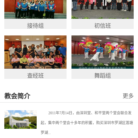
接待组
初信班
查经班
舞蹈组
教会简介
更多
2011年7月14日，由深圳堂、和平堂两个堂会联合发
起，集中两个堂会十多年的积蓄，购买深圳市罗湖区莲塘
罗湖...