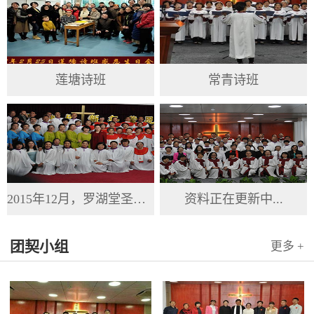
莲塘诗班
常青诗班
2015年12月，罗湖堂圣诞节
资料正在更新中...
团契小组
更多 +