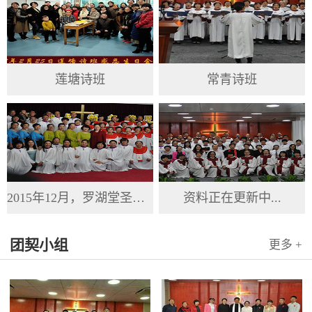
莲塘诗班
常青诗班
2015年12月，罗湖堂圣诞节
资料正在更新中...
团契小组
更多 +