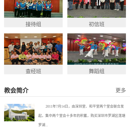
接待组
初信班
查经班
舞蹈组
教会简介
更多
2011年7月14日，由深圳堂、和平堂两个堂会联合发
起，集中两个堂会十多年的积蓄，购买深圳市罗湖区莲塘
罗湖...