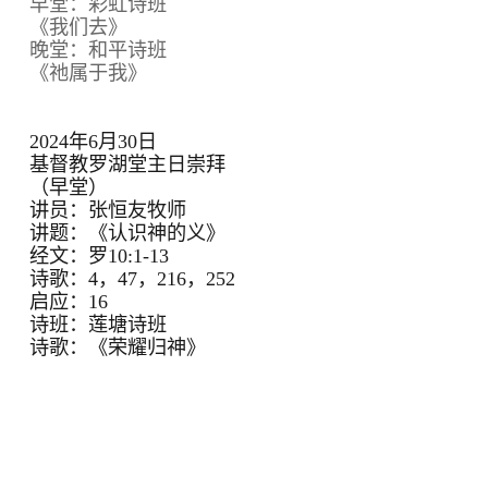
早堂：彩虹诗班
《我们去》
晚堂：和平诗班
《祂属于我》
2024年6月30日
基督教罗湖堂主日崇拜
（早堂）
讲员：张恒友牧师
讲题：《认识神的义》
经文：罗10:1-13
诗歌：4，47，216，252
启应：16
诗班：莲塘诗班
诗歌：《荣耀归神》