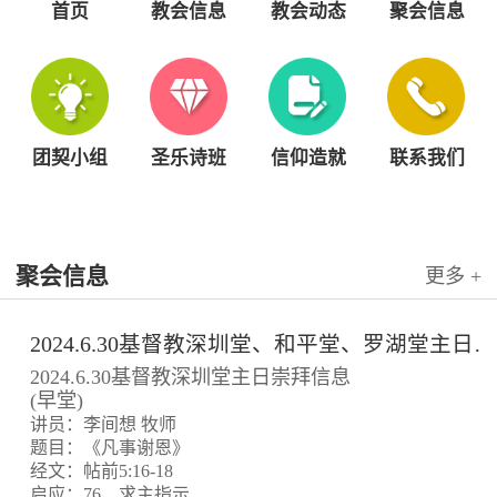
首页
教会信息
教会动态
聚会信息
团契小组
圣乐诗班
信仰造就
联系我们
聚会信息
更多 +
2024.6.30基督教深圳堂、和平堂、罗湖堂主日崇拜信息
2024.6.30基督教深圳堂主日崇拜信息
(早堂)
讲员：李间想 牧师
题目：《凡事谢恩》
经文：帖前5:16-18
启应：76、求主指示