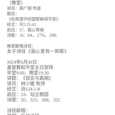
（晚堂）
讲员：高广翔 传道
题目：
《在绝望中仰望耶稣得平安》
经文：可5:35-43
启应：37、我心等候
64、
276、
286
诗歌：19、
晚堂献唱诗班：
女子诗班《我心里有一新歌》
2024年6月30日
基督教和平堂主日崇拜
早堂9:00，晚堂19:30
讲题：《现实与真相》
讲员：林少媛 牧师
经文：诗124:1-8
启应：53、站立稳固
诗歌：56、323、368、322
诗班献唱：