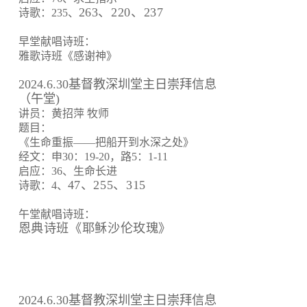
263、220、237
诗歌：235、
早堂献唱诗班：
雅歌诗班《感谢神》
2024.6.30基督教深圳堂主日崇拜信息
（午堂)
讲员：黄招萍 牧师
题目：
《生命重振——把船开到水深之处》
经文：申30：19-20，路5：1-11
启应：36、生命长进
47、255、315
诗歌：4、
午堂献唱诗班：
恩典诗班《耶稣沙伦玫瑰》
2024.6.30基督教深圳堂主日崇拜信息