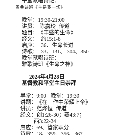
午堂献唱诗班：
恩典诗班《主是我一切》
晚堂：19:30-21:00
讲员： 陈嘉玲 传道
题目：《丰盛的生命》
经文： 约15:1-8
启应： 36、生命长进
诗歌： 33、131、 304、350
晚堂献唱诗班：
雅歌诗班《生命之神》
2024年4月28日
基督教和平堂主日崇拜
早堂：9:00 晚堂：19:30
讲题：《在工作中荣耀上帝》
讲员：范烨恒 传道
经文：创1:26-30；赛43:7；
西3:22-24
启应：69、管家职分
诗歌：18、359、356、367