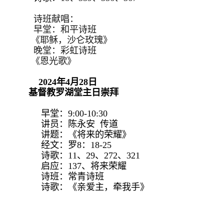
诗班献唱：
早堂：和平诗班
《耶稣，沙仑玫瑰》
晚堂：彩虹诗班
《恩光歌》
2024年4月28日
基督教罗湖堂主日崇拜
早堂：9:00-10:30
讲员：陈永安 传道
讲题：《将来的荣耀》
经文：罗8：18-25
诗歌：11、29、272、321
启应：137、将来荣耀
诗班：常青诗班
诗歌：《亲爱主，牵我手》