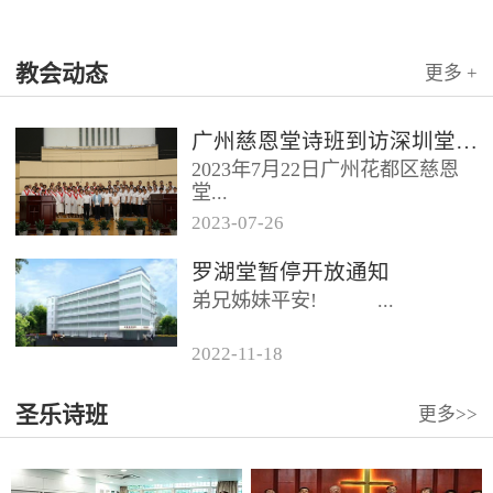
教会动态
更多 +
广州慈恩堂诗班到访深圳堂、和平堂
2023年7月22日广州花都区慈恩
堂...
2023
-
07
-
26
联合诗班在叶海莲牧师的带领
罗湖堂暂停开放通知
下，先后到访基督教和平堂、深
弟兄姊妹平安! ...
圳堂。 上午和平堂教...
2022
-
11
-
18
...
圣乐诗班
更多>>