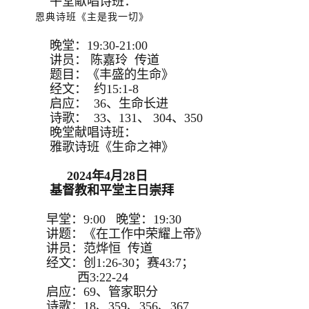
午堂献唱诗班：
恩典诗班《主是我一切》
晚堂：19:30-21:00
讲员： 陈嘉玲 传道
题目：《丰盛的生命》
经文： 约15:1-8
启应： 36、生命长进
诗歌： 33、131、 304、350
晚堂献唱诗班：
雅歌诗班《生命之神》
2024年4月28日
基督教和平堂主日崇拜
早堂：9:00 晚堂：19:30
讲题：《在工作中荣耀上帝》
讲员：范烨恒 传道
经文：创1:26-30；赛43:7；
西3:22-24
启应：69、管家职分
诗歌：18、359、356、367