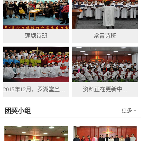
莲塘诗班
常青诗班
2015年12月，罗湖堂圣诞节
资料正在更新中...
团契小组
更多 +