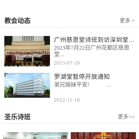
教会动态
更多 +
广州慈恩堂诗班到访深圳堂、和平堂
2023年7月22日广州花都区慈恩
堂...
2023
-
07
-
26
联合诗班在叶海莲牧师的带领
罗湖堂暂停开放通知
下，先后到访基督教和平堂、深
弟兄姊妹平安! ...
圳堂。 上午和平堂教...
2022
-
11
-
18
...
圣乐诗班
更多>>