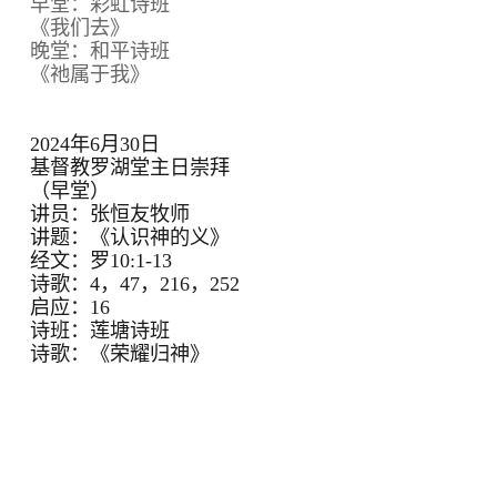
早堂：彩虹诗班
《我们去》
晚堂：和平诗班
《祂属于我》
2024年6月30日
基督教罗湖堂主日崇拜
（早堂）
讲员：张恒友牧师
讲题：《认识神的义》
经文：罗10:1-13
诗歌：4，47，216，252
启应：16
诗班：莲塘诗班
诗歌：《荣耀归神》