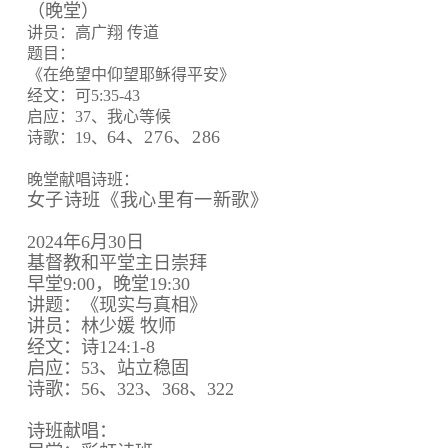
（晚堂）
讲员：高广翔 传道
题目：
《在绝望中仰望耶稣得平安》
经文：可5:35-43
启应：37、我心等候
64、
276、
286
诗歌：19、
晚堂献唱诗班：
女子诗班《我心里有一新歌》
2024年6月30日
基督教和平堂主日崇拜
早堂9:00，晚堂19:30
讲题：《现实与真相》
讲员：林少媛 牧师
经文：诗124:1-8
启应：53、站立稳固
诗歌：56、323、368、322
诗班献唱：