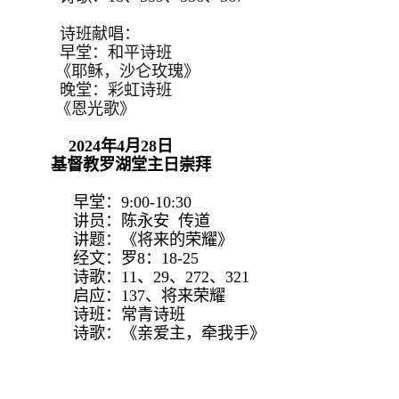
诗班献唱：
早堂：和平诗班
《耶稣，沙仑玫瑰》
晚堂：彩虹诗班
《恩光歌》
2024年4月28日
基督教罗湖堂主日崇拜
早堂：9:00-10:30
讲员：陈永安 传道
讲题：《将来的荣耀》
经文：罗8：18-25
诗歌：11、29、272、321
启应：137、将来荣耀
诗班：常青诗班
诗歌：《亲爱主，牵我手》