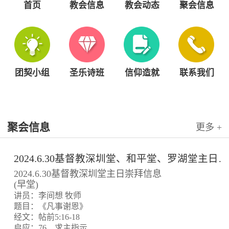
首页
教会信息
教会动态
聚会信息
团契小组
圣乐诗班
信仰造就
联系我们
聚会信息
更多 +
2024.6.30基督教深圳堂、和平堂、罗湖堂主日崇拜信息
2024.6.30基督教深圳堂主日崇拜信息
(早堂)
讲员：李间想 牧师
题目：《凡事谢恩》
经文：帖前5:16-18
启应：76、求主指示