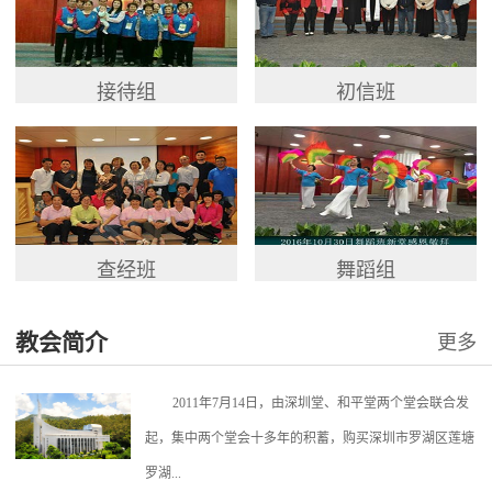
接待组
初信班
查经班
舞蹈组
教会简介
更多
2011年7月14日，由深圳堂、和平堂两个堂会联合发
起，集中两个堂会十多年的积蓄，购买深圳市罗湖区莲塘
罗湖...