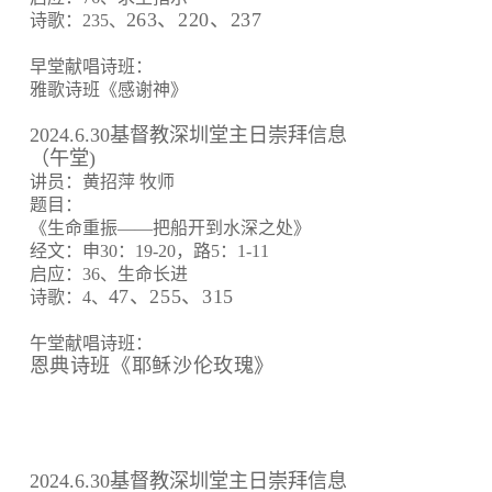
263、220、237
诗歌：235、
早堂献唱诗班：
雅歌诗班《感谢神》
2024.6.30基督教深圳堂主日崇拜信息
（午堂)
讲员：黄招萍 牧师
题目：
《生命重振——把船开到水深之处》
经文：申30：19-20，路5：1-11
启应：36、生命长进
47、255、315
诗歌：4、
午堂献唱诗班：
恩典诗班《耶稣沙伦玫瑰》
2024.6.30基督教深圳堂主日崇拜信息