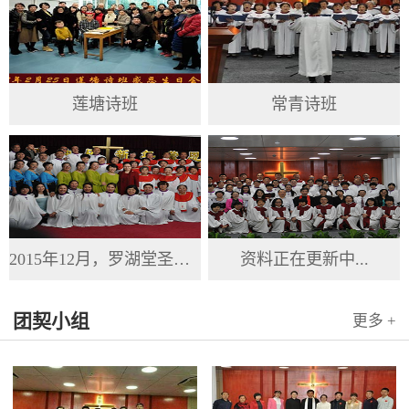
莲塘诗班
常青诗班
2015年12月，罗湖堂圣诞节
资料正在更新中...
团契小组
更多 +