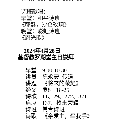
诗班献唱：
早堂：和平诗班
《耶稣，沙仑玫瑰》
晚堂：彩虹诗班
《恩光歌》
2024年4月28日
基督教罗湖堂主日崇拜
早堂：9:00-10:30
讲员：陈永安 传道
讲题：《将来的荣耀》
经文：罗8：18-25
诗歌：11、29、272、321
启应：137、将来荣耀
诗班：常青诗班
诗歌：《亲爱主，牵我手》