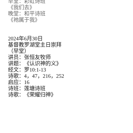
早堂：彩虹诗班
《我们去》
晚堂：和平诗班
《祂属于我》
2024年6月30日
基督教罗湖堂主日崇拜
（早堂）
讲员：张恒友牧师
讲题：《认识神的义》
经文：罗10:1-13
诗歌：4，47，216，252
启应：16
诗班：莲塘诗班
诗歌：《荣耀归神》