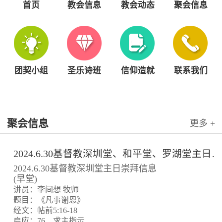
首页
教会信息
教会动态
聚会信息
团契小组
圣乐诗班
信仰造就
联系我们
聚会信息
更多 +
2024.6.30基督教深圳堂、和平堂、罗湖堂主日崇拜信息
2024.6.30基督教深圳堂主日崇拜信息
(早堂)
讲员：李间想 牧师
题目：《凡事谢恩》
经文：帖前5:16-18
启应：76、求主指示