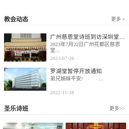
教会动态
更多 +
广州慈恩堂诗班到访深圳堂、和平堂
2023年7月22日广州花都区慈恩
堂...
2023
-
07
-
26
联合诗班在叶海莲牧师的带领
罗湖堂暂停开放通知
下，先后到访基督教和平堂、深
弟兄姊妹平安! ...
圳堂。 上午和平堂教...
2022
-
11
-
18
...
圣乐诗班
更多>>