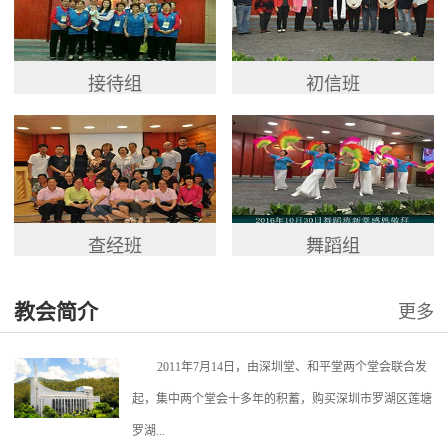
接待组
初信班
查经班
舞蹈组
教会简介
更多
2011年7月14日，由深圳堂、和平堂两个堂会联合发
起，集中两个堂会十多年的积蓄，购买深圳市罗湖区莲塘
罗湖...