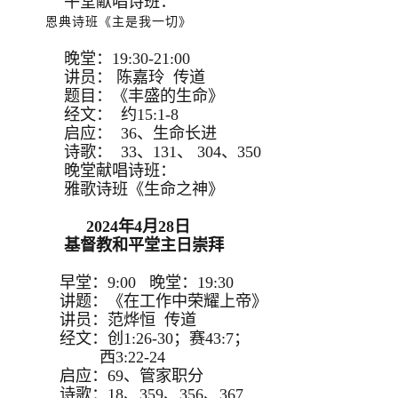
午堂献唱诗班：
恩典诗班《主是我一切》
晚堂：19:30-21:00
讲员： 陈嘉玲 传道
题目：《丰盛的生命》
经文： 约15:1-8
启应： 36、生命长进
诗歌： 33、131、 304、350
晚堂献唱诗班：
雅歌诗班《生命之神》
2024年4月28日
基督教和平堂主日崇拜
早堂：9:00 晚堂：19:30
讲题：《在工作中荣耀上帝》
讲员：范烨恒 传道
经文：创1:26-30；赛43:7；
西3:22-24
启应：69、管家职分
诗歌：18、359、356、367