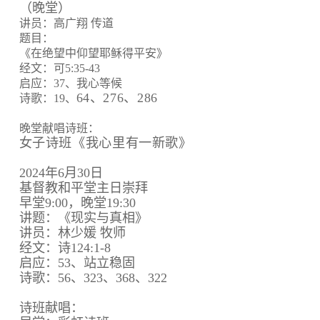
（晚堂）
讲员：高广翔 传道
题目：
《在绝望中仰望耶稣得平安》
经文：可5:35-43
启应：37、我心等候
64、
276、
286
诗歌：19、
晚堂献唱诗班：
女子诗班《我心里有一新歌》
2024年6月30日
基督教和平堂主日崇拜
早堂9:00，晚堂19:30
讲题：《现实与真相》
讲员：林少媛 牧师
经文：诗124:1-8
启应：53、站立稳固
诗歌：56、323、368、322
诗班献唱：