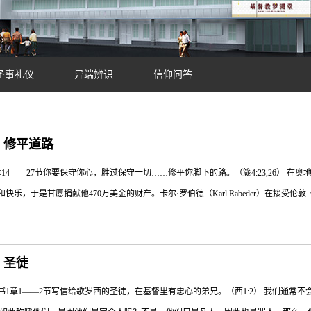
圣事礼仪
异端辨识
信仰问答
日：修平道路
14——27节你要保守你心，胜过保守一切……修平你脚下的路。（箴4:23,26） 
快乐，于是甘愿捐献他470万美金的财产。卡尔·罗伯德（Karl Rabeder）在接受伦敦
一般地工作，但竟然只是为了那些我不想要或不需要的东西。当我发现原来所谓的‘五
：圣徒
作成立慈善基金，用以帮助拉丁美洲的居民。箴言4章力劝我们，要仔细思想人生的
书1章1——2节写信给歌罗西的圣徒，在基督里有忠心的弟兄。（西1:2） 我们通常不
。“你心要存记我的言语，遵守我的命令，便得存活”（4节）。“你要保守你心，胜过保