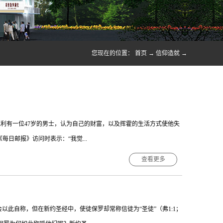
您现在的位置：
首页
→
信仰造就
→
在奥地利有一位47岁的男士，认为自己的财富，以及挥霍的生活方式使他失
《每日邮报》访问时表示：“我觉...
查看更多
星级生活’是何等槽糕、使人心灵枯干和令人麻木，我实在十分震惊。”
道理。经文指出，义人的路是自由和亨通的，而恶人的路则是幽暗混沌
会以此自称，但在新约圣经中，使徒保罗却常称信徒为“圣徒”（弗1:1；
守一起，因为一生的果效，是由心发出”（23节）。“要修平你脚下的