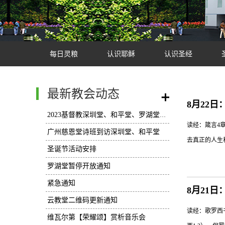
每日灵粮
认识耶稣
认识圣经
最新教会动态
/
8月22
2023基督教深圳堂、和平堂、罗湖堂圣诞节活动安排
读经：箴言4章
广州慈恩堂诗班到访深圳堂、和平堂
去真正的人生和
圣诞节活动安排
罗湖堂暂停开放通知
紧急通知
得自己像奴隶
8月21日
云教堂二维码更新通知
他的财富已用
读经：歌罗西
的（19节）
维瓦尔第【荣耀颂】赏析音乐会