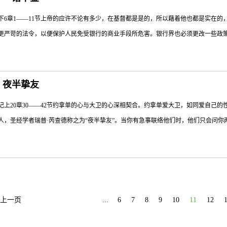
在耶稣升天之前，他应许门徒他将赐下圣灵，让他们得以记住所经历过的一切：“保惠师
下6章1——11节上帝的应许不论有多少，在基督都是是的，所以藉着他也都是实在的，
传讲奇妙的信息；看过他让瞎眼得见、失聪者得听、死人复活。但是当福音书的作者
更严苛的法令，以便保护人民免受银行的商业手段所危害。银行界也必须更改一些政策来
便忠实记下基督的生平。 圣经所载之故事，为要让我们看见；上帝如何动善工，历史见
些改变。当我读完时，疑惑却多过所得到的解答。他们在信中用了“我们可能”、“我们
日：夜半挚友
上帝用“我必”这字眼。上帝应允大卫：“我必使你的后裔接续你的位，我也必坚定他的
记上20章30——42节约拿单的心与大卫的心深相契合。约拿单爱大卫，如同爱自己的性
13）。这段话中，没有任何不确定的成分。所罗门王知道上帝必坚守他的应许，他在献
人，圣经学者瑞普·芮查德称之为“夜半挚友”。当你有急事联络他们时，他们只会问你两个问
成就，正如今日一样”（历下6:15）。数百年后，使徒保罗也说，上帝的应许，不论多少
在信实而且坚守承诺的上帝身上。JAL 不论我们有何困扰，我们都能坚信不疑；上帝应
”在困难的时刻，有这样的朋友是很重要的。对大卫来说，约拿单正是这样的朋友。约
积虑想要杀害他（撒上19:9——10）。大卫逃走了，并求助于他的朋友（20章）。
24——34节）。由于两人的友谊匪浅，约拿单因此“为大卫愁烦”（34节）。他警告大
上一页
...
6
7
8
9
10
11
12
。圣经说他们彼此哭泣，但是“大卫哭得更恸”（41节）。他们的心灵深相契合。你在