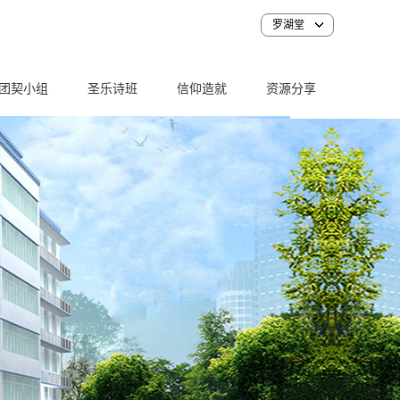
罗湖堂
团契小组
圣乐诗班
信仰造就
资源分享