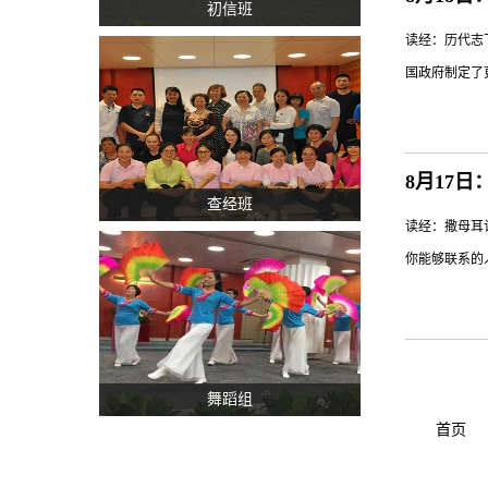
初信班
且更为重要。
读经：历代志
徒们听过耶稣
国政府制定了
师的协助，以
我，通知我这
8月17
查经班
约中多次提到
读经：撒母耳
7:12——
你能够联系的
口应许，亲手
的信心是建立
你需要什么？
分，因此处心
舞蹈组
大卫于死地（
首页
真正的好朋友