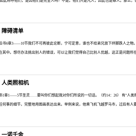
保罗如此称呼他们，是因他们是完全人吗？不是。他们只是凡人，因此也是罪人。那么，保
切的道”（26节）。每一节都鼓励我们，要时时审视并思量自己是否还行在主的道路
有寻求上帝的指引，就有可能偏离正道。愿他今日赐下恩典，帮助我们信靠他的话语，
天的财宝，福乐永存于心灵深处。D.De Haan
”二字意指“因上帝而分别为圣的人”。这个称谓是形容那些与基督在灵里合一的人（弗1:
日：障碍清单
32）。藉着圣灵的大能，圣徒有责任活出“与蒙召的恩相称”的生命。这包括不再有淫乱、
后书6章3——10节我们不可再彼此论断，宁可定意，谁也不给弟兄放下绊脚跌人之物。
意服侍人（罗16:2），凡是谦虚、温柔、忍耐，用爱心互相宽容，用和平彼此联络，保
在其中。想尽办法挑出别人的错误，可以让我们觉得自己比别人优越，这正是问题所在。
13:10,14:12）。在旧约圣经中，诗人称圣徒为“又美又善，是我最喜悦的”（诗1
，便能使我们活出圣徒的样式。MW 愿我生命满有他非凡样式，以他的大能大力作为衣
的灵命成长，更阻止了上帝透过我们做工。上帝会透过我们的生命影响他人，其影响力
日：人类照相机
”（林后6:3）。对他而言，能被基督使用，建造别人的生命是最重要的，所有会对此
1章1——5节圣灵……要叫你们想起我对你们所说的一切话。（约14：26） 有“人类照相机”
一下自己有哪些“障碍清单”。有时候这些妨碍背后或许是有正当的理由，但是在某些
任何事的细节，完整地用图画表达出来。举例来说，他乘飞机飞越罗马市，过后有人要他
婪、辱骂、愤怒、自私、报复等，这一切都会使我们周围的人关上心门，妨碍活出基
的救主。JS 无论何时何地，恳求主来助我；活出真实可靠，能当你的代表。Egner
奇无比的能力，巨细靡遗地画出蜿蜒曲折的小径、建筑物、窗台以及其他许多细节。
日：一诺千金