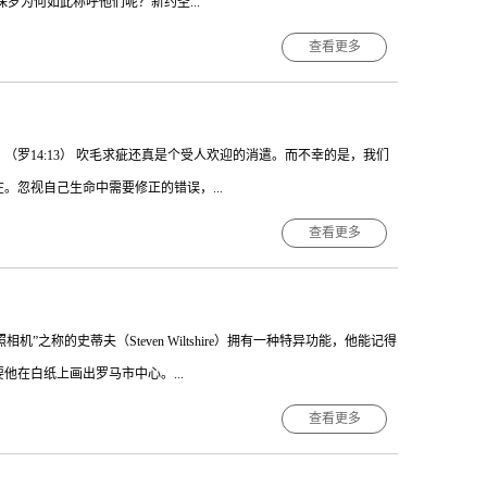
罗为何如此称呼他们呢？新约圣...
上。没有人想要走在自私无情的人生道路上。但若我们没有认清自己的
全心跟随他的带领。DCM 若我们仅求属世富足，这是通往苦痛的道
查看更多
3——6）。它也代表每个住在耶稣里的信徒（罗8:27），以及那些教会
污秽的行为，并且避免使用不合宜的言词（弗5:3——4）。我们拥有
（罗14:13） 吹毛求疵还真是个受人欢迎的消遣。而不幸的是，我们
守圣灵所赐合而为一的心（弗4:1——3）；此外，在困苦与患难时要
忽视自己生命中需要修正的错误，...
6:3）。与基督连合，让我们有圣徒的身份。而藉着圣灵的大能，让我们听
裳；愿我生命能反映救主荣美，总能像圣徒时时为主发光！Anon
查看更多
的大小，往往取决于我们的生活方式。也难怪保罗尽全力使“凡事都
造成妨碍的都要撇开。若你想要成为真实可靠而且对上帝有用的人，那
之称的史蒂夫（Steven Wiltshire）拥有一种特异功能，他能记得
情况下则并不适当。而罪则肯定是对别人有妨碍。说人闲话、毁谤、自
在白纸上画出罗马市中心。...
督的样式，以此来取代你品格上的缺点吧。这样就能使人更清楚地看见
查看更多
史蒂夫的记忆力令人印象深刻，不过，还有另一种记忆力更甚于此，而