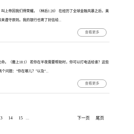
……圣灵……要叫你们想起我对你们所说的一切话。”（约14:26）门
叫上帝因我们得荣耀。（林后1:20） 在经历了全球金融风暴之后，美
们记录这一切时，他们所凭藉的不是人的记忆天赋，而是藉着圣灵保惠
遵守原则。我的银行也寄了封信给...
证人改变。Sper
查看更多
会视情况”等字眼，这让我觉得我根本不能信赖这家银行！相反的，旧
国。他必为我的名建造殿宇，我必坚定他的国位，直到永远”（撒下
命。（撒上18:1） 若你在半夜需要帮助时，你可以打电话给谁？这些
殿时的祷告中便提到：“向你仆人我父大卫所应许的话，现在应验了。你亲
题：“你在哪儿？”以及“...
，在基督都是“是的”（林后1:20）。在这样一个不确定的世代，我们
许永不落空，他的信实永远长存。Hess
查看更多
拿单的父亲扫罗王很嫉妒大卫的受人拥戴，以及上帝所赐给他的福
当大卫逃亡在外时，约拿单与他父亲一起用餐，席间他得知扫罗确实想致
卫他父亲的计谋，要大卫赶紧逃跑（41——42节）。大卫了解约拿单是
13
14
15
...
下一页
尾页
危难时，有爱主的基督徒朋友可以依靠吗？而你能被朋友称为“夜半挚