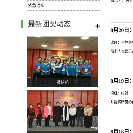
西1:2）。
路，坚定你一
紧急通知
人生方向，没
路；但若追求属
最新团契动态
/
经中，“圣徒
8月20
成员（徒9:
读经：哥林多
新的样式，愿
很多人也都乐
顺服和忍耐（启
从上帝的话语
只会阻碍我们
8月19
接待组
不叫人有妨碍
读经：约翰一书
你就应该检视
并能将所见的
夸、苦毒、贪
我们那位完美
他便以令人惊
8月18