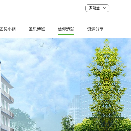
罗湖堂
团契小组
圣乐诗班
信仰造就
资源分享