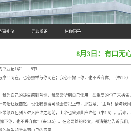
圣事礼仪
异端辨识
信仰问答
8月3日：有口无
约书亚记1章1——9节
与摩西同在，也必照样与你同在；我必不撇下你，也不丢弃你。（书1:5）
，我为自己的祷告感到羞愧，我常常听到自己使用一些重复的句子来祷告
一句话让我恼怒，也让我觉得可能会冒犯上帝，那就是：“主啊！请与我同
亚带领以色列人进入应许之地前，上帝也曾如此应许他（书1:5）。后来
不撇下你，也不丢弃你”（来13:5）。在这两处的经文，都清楚地告诉我
我的祷告却常充满自己的意愿。