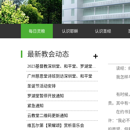
每日灵粮
认识耶稣
认识圣经
最新教会动态
/
2023基督教深圳堂、和平堂、罗湖堂圣诞节活动安排
读经：
广州慈恩堂诗班到访深圳堂、和平堂
我怎样
圣诞节活动安排
有时候
罗湖堂暂停开放通知
责。其中有
紧急通知
在约书
云教堂二维码更新通知
许：“我必
维瓦尔第【荣耀颂】赏析音乐会
的愿望，但