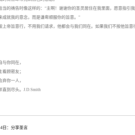
恰当的祷告时像这样的：“主啊！谢谢你的圣灵居住在我里面，愿意指引
来成就我的意念，而是谦卑顺服你的旨意。”
按上帝旨意行，不用我们请求，他都会与我们同在。如果我们不按他旨意
自与你同在，
主看顾密友；
会弃你一人，
直到尽头。J.D.Smith
月4日：分享圣言