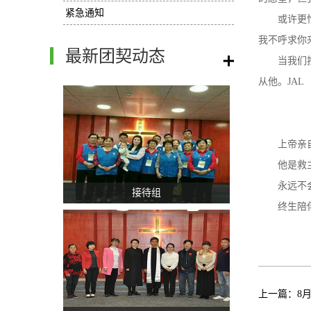
紧急通知
或许更
我不呼求你
最新团契动态
/
当我们
从他。JAL
上帝亲
他是救
永远不
接待组
终生陪伴
上一篇：
8