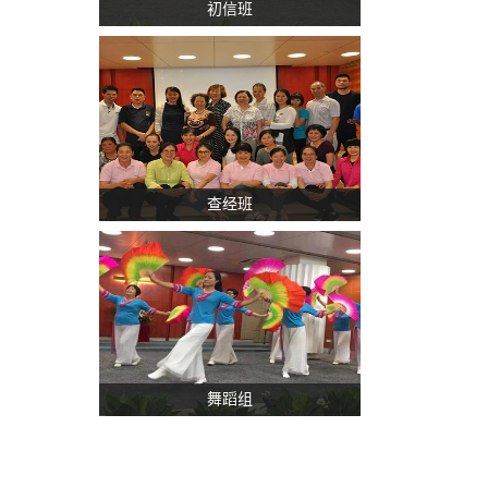
初信班
查经班
舞蹈组