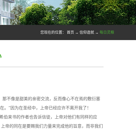
您现在的位置：
首页
→
信仰造就
→
每日灵粮
心
，那不像是甜美的亲密交流，反而像心不在焉的敷衍塞
在。”因为在圣经中，上帝已经应许不离开我了！
，希伯来书的作者也告诉信徒，上帝对他们有同样的应
们，上帝的同在是要赐我们力量来完成他的旨意，而非我们