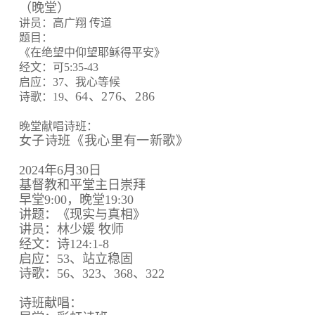
（晚堂）
讲员：高广翔 传道
题目：
《在绝望中仰望耶稣得平安》
经文：可5:35-43
启应：37、我心等候
64、
276、
286
诗歌：19、
晚堂献唱诗班：
女子诗班《我心里有一新歌》
2024年6月30日
基督教和平堂主日崇拜
早堂9:00，晚堂19:30
讲题：《现实与真相》
讲员：林少媛 牧师
经文：诗124:1-8
启应：53、站立稳固
诗歌：56、323、368、322
诗班献唱：