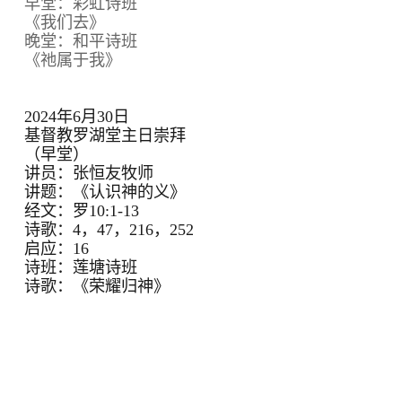
早堂：彩虹诗班
《我们去》
晚堂：和平诗班
《祂属于我》
2024年6月30日
基督教罗湖堂主日崇拜
（早堂）
讲员：张恒友牧师
讲题：《认识神的义》
经文：罗10:1-13
诗歌：4，47，216，252
启应：16
诗班：莲塘诗班
诗歌：《荣耀归神》