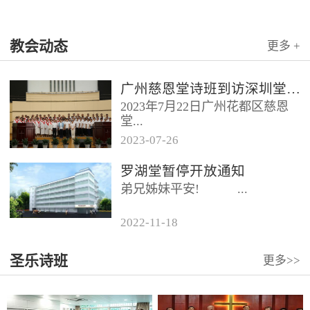
教会动态
更多 +
广州慈恩堂诗班到访深圳堂、和平堂
2023年7月22日广州花都区慈恩
堂...
2023
-
07
-
26
联合诗班在叶海莲牧师的带领
罗湖堂暂停开放通知
下，先后到访基督教和平堂、深
弟兄姊妹平安! ...
圳堂。 上午和平堂教...
2022
-
11
-
18
...
圣乐诗班
更多>>