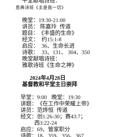
午堂献唱诗班：
恩典诗班《主是我一切》
晚堂：19:30-21:00
讲员： 陈嘉玲 传道
题目：《丰盛的生命》
经文： 约15:1-8
启应： 36、生命长进
诗歌： 33、131、 304、350
晚堂献唱诗班：
雅歌诗班《生命之神》
2024年4月28日
基督教和平堂主日崇拜
早堂：9:00 晚堂：19:30
讲题：《在工作中荣耀上帝》
讲员：范烨恒 传道
经文：创1:26-30；赛43:7；
西3:22-24
启应：69、管家职分
诗歌：18、359、356、367