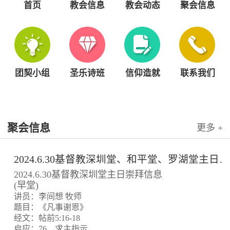
首页
教会信息
教会动态
聚会信息
团契小组
圣乐诗班
信仰造就
联系我们
聚会信息
更多 +
2024.6.30基督教深圳堂、和平堂、罗湖堂主日崇拜信息
2024.6.30基督教深圳堂主日崇拜信息
(早堂)
讲员：李间想 牧师
题目：《凡事谢恩》
经文：帖前5:16-18
启应：76、求主指示