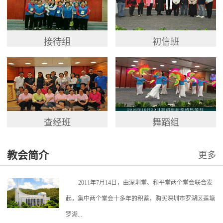
接待组
初信班
查经班
舞蹈组
教会简介
更多
2011年7月14日，由深圳堂、和平堂两个堂会联合发
起，集中两个堂会十多年的积蓄，购买深圳市罗湖区莲塘
罗湖...