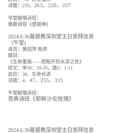
263、220、237
诗歌：235、
早堂献唱诗班：
雅歌诗班《感谢神》
2024.6.30基督教深圳堂主日崇拜信息
（午堂)
讲员：黄招萍 牧师
题目：
《生命重振——把船开到水深之处》
经文：申30：19-20，路5：1-11
启应：36、生命长进
47、255、315
诗歌：4、
午堂献唱诗班：
恩典诗班《耶稣沙伦玫瑰》
2024.6.30基督教深圳堂主日崇拜信息