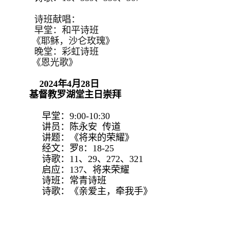
诗班献唱：
早堂：和平诗班
《耶稣，沙仑玫瑰》
晚堂：彩虹诗班
《恩光歌》
2024年4月28日
基督教罗湖堂主日崇拜
早堂：9:00-10:30
讲员：陈永安 传道
讲题：《将来的荣耀》
经文：罗8：18-25
诗歌：11、29、272、321
启应：137、将来荣耀
诗班：常青诗班
诗歌：《亲爱主，牵我手》