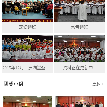
莲塘诗班
常青诗班
2015年12月，罗湖堂圣诞节
资料正在更新中...
团契小组
更多 +